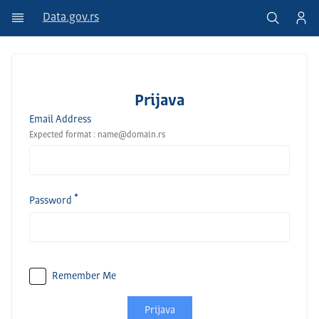
Data.gov.rs
Prijava
Email Address
Expected format : name@domain.rs
Password
Remember Me
Prijava