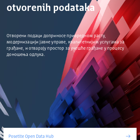
otvorenih podataka
Отворени подаци доприносе привредном расту,
модернизацији јавне управе, квалитетнијим услугама за
грађане, и отварају простор за учешће грађане у процесу
доношења одлука.
Posetite Open Data Hub