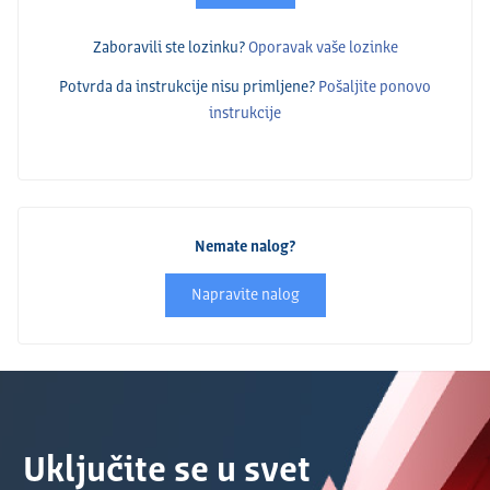
Zaboravili ste lozinku?
Oporavak vaše lozinke
Potvrda da instrukcije nisu primlјene?
Pošalјite ponovo
instrukcije
Nemate nalog?
Napravite nalog
Uključite se u svet