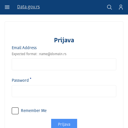
Data.gov.rs
Prijava
Email Address
Expected format : name@domain.rs
Password
Remember Me
Prijava