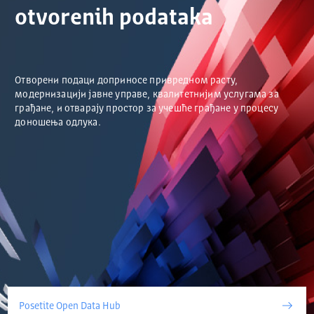
otvorenih podataka
Отворени подаци доприносе привредном расту,
модернизацији јавне управе, квалитетнијим услугама за
грађане, и отварају простор за учешће грађане у процесу
доношења одлука.
Posetite Open Data Hub