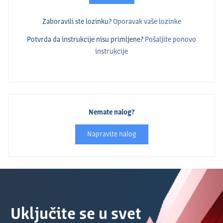
Zaboravili ste lozinku?
Oporavak vaše lozinke
Potvrda da instrukcije nisu primlјene?
Pošalјite ponovo
instrukcije
Nemate nalog?
Napravite nalog
Uključite se u svet