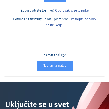
Zaboravili ste lozinku?
Oporavak vaše lozinke
Potvrda da instrukcije nisu primlјene?
Pošalјite ponovo
instrukcije
Nemate nalog?
Napravite nalog
Uključite se u svet