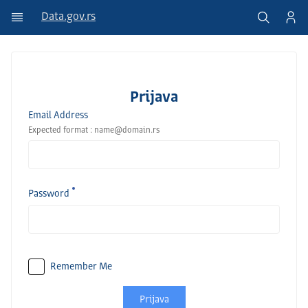
Data.gov.rs
Prijava
Email Address
Expected format : name@domain.rs
Password
Remember Me
Prijava