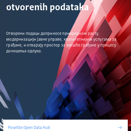
otvorenih podataka
Отворени подаци доприносе привредном расту,
модернизацији јавне управе, квалитетнијим услугама за
грађане, и отварају простор за учешће грађане у процесу
доношења одлука.
Posetite Open Data Hub