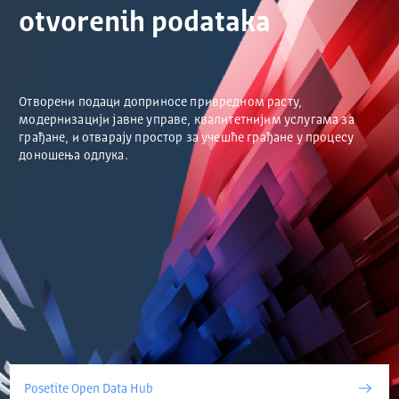
otvorenih podataka
Отворени подаци доприносе привредном расту,
модернизацији јавне управе, квалитетнијим услугама за
грађане, и отварају простор за учешће грађане у процесу
доношења одлука.
Posetite Open Data Hub