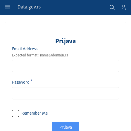
Data.gov.rs
Prijava
Email Address
Expected format : name@domain.rs
Password
Remember Me
Prijava