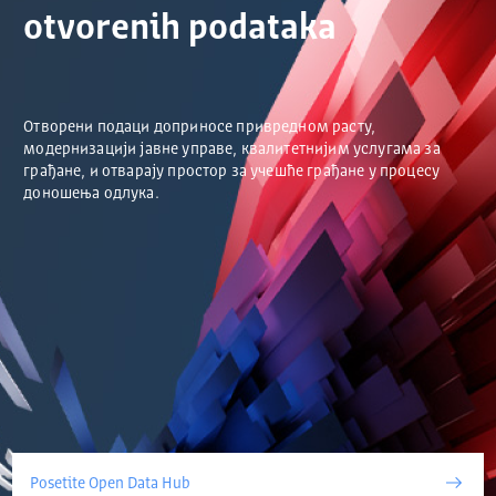
otvorenih podataka
Отворени подаци доприносе привредном расту,
модернизацији јавне управе, квалитетнијим услугама за
грађане, и отварају простор за учешће грађане у процесу
доношења одлука.
Posetite Open Data Hub