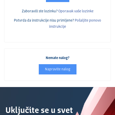
Zaboravili ste lozinku?
Oporavak vaše lozinke
Potvrda da instrukcije nisu primlјene?
Pošalјite ponovo
instrukcije
Nemate nalog?
Napravite nalog
Uključite se u svet