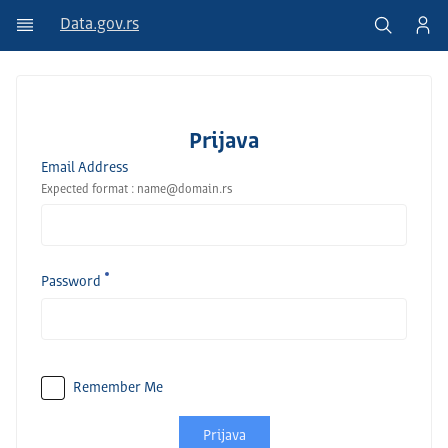
Data.gov.rs
Prijava
Email Address
Expected format : name@domain.rs
Password
Remember Me
Prijava