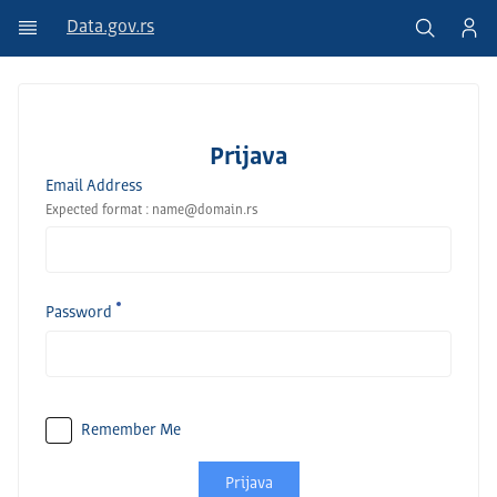
Data.gov.rs
Prijava
Email Address
Expected format : name@domain.rs
Password
Remember Me
Prijava