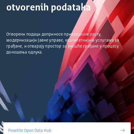
otvorenih podataka
Отворени подаци доприносе привредном расту,
модернизацији јавне управе, квалитетнијим услугама за
грађане, и отварају простор за учешће грађане у процесу
доношења одлука.
Posetite Open Data Hub