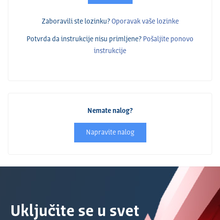
Zaboravili ste lozinku?
Oporavak vaše lozinke
Potvrda da instrukcije nisu primlјene?
Pošalјite ponovo
instrukcije
Nemate nalog?
Napravite nalog
Uključite se u svet