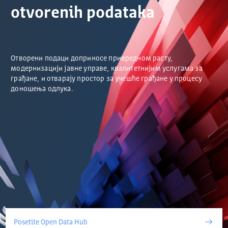
otvorenih podataka
Отворени подаци доприносе привредном расту,
модернизацији јавне управе, квалитетнијим услугама за
грађане, и отварају простор за учешће грађане у процесу
доношења одлука.
Posetite Open Data Hub