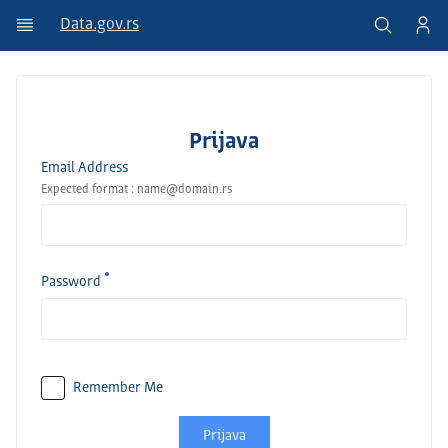
Data.gov.rs
Prijava
Email Address
Expected format : name@domain.rs
Password
Remember Me
Prijava