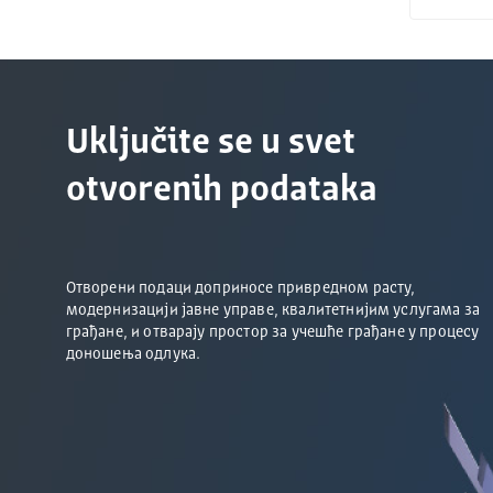
Uključite se u svet
otvorenih podataka
Отворени подаци доприносе привредном расту,
модернизацији јавне управе, квалитетнијим услугама за
грађане, и отварају простор за учешће грађане у процесу
доношења одлука.