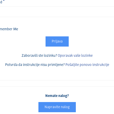
rd
member Me
Prijava
Zaboravili ste lozinku?
Oporavak vaše lozinke
Potvrda da instrukcije nisu primlјene?
Pošalјite ponovo instrukcije
Nemate nalog?
Napravite nalog