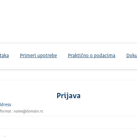
taka
Primeri upotrebe
Praktično o podacima
Dok
Prijava
ddress
 format : name@domain.rs