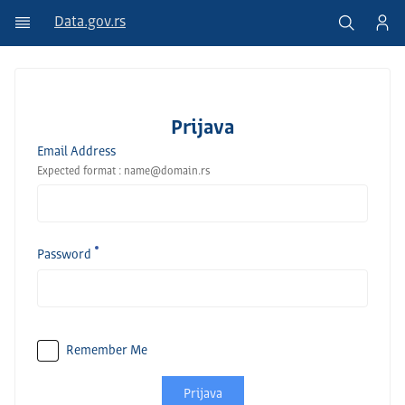
Data.gov.rs
Prijava
Email Address
Expected format : name@domain.rs
Password
Remember Me
Prijava