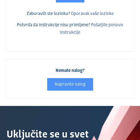
Zaboravili ste lozinku?
Oporavak vaše lozinke
Potvrda da instrukcije nisu primlјene?
Pošalјite ponovo
instrukcije
Nemate nalog?
Napravite nalog
Uključite se u svet