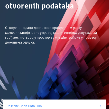
otvorenih podataka
Отворени подаци доприносе привредном расту,
модернизацији јавне управе, квалитетнијим услугама за
грађане, и отварају простор за учешће грађане у процесу
доношења одлука.
Posetite Open Data Hub