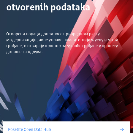
otvorenih podataka
Отворени подаци доприносе привредном расту,
модернизацији јавне управе, квалитетнијим услугама за
грађане, и отварају простор за учешће грађане у процесу
доношења одлука.
Posetite Open Data Hub