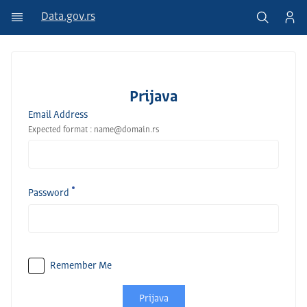
Data.gov.rs
Prijava
Email Address
Expected format : name@domain.rs
Password
Remember Me
Prijava