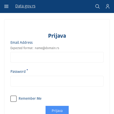
Data.gov.rs
Prijava
Email Address
Expected format : name@domain.rs
Password
Remember Me
Prijava