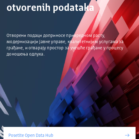
otvorenih podataka
Отворени подаци доприносе привредном расту,
модернизацији јавне управе, квалитетнијим услугама за
грађане, и отварају простор за учешће грађане у процесу
доношења одлука.
Posetite Open Data Hub