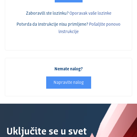
Zaboravili ste lozinku?
Oporavak vaše lozinke
Potvrda da instrukcije nisu primlјene?
Pošalјite ponovo
instrukcije
Nemate nalog?
Napravite nalog
Uključite se u svet