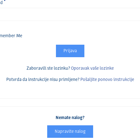
rd
member Me
Prijava
Zaboravili ste lozinku?
Oporavak vaše lozinke
Potvrda da instrukcije nisu primlјene?
Pošalјite ponovo instrukcije
Nemate nalog?
Napravite nalog