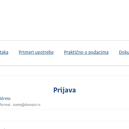
taka
Primeri upotrebe
Praktično o podacima
Dok
Prijava
ddress
 format : name@domain.rs