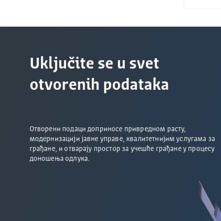
Uključite se u svet
otvorenih podataka
Отворени подаци доприносе привредном расту,
модернизацији јавне управе, квалитетнијим услугама за
грађане, и отварају простор за учешће грађане у процесу
доношења одлука.