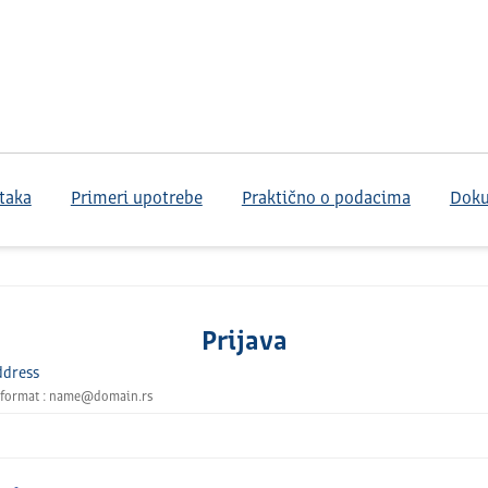
taka
Primeri upotrebe
Praktično o podacima
Dok
Prijava
ddress
 format : name@domain.rs