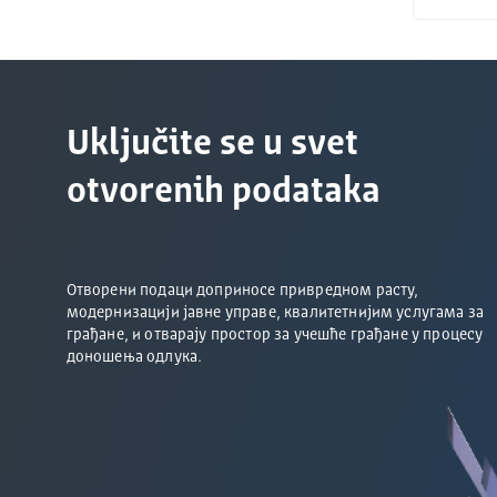
Uključite se u svet
otvorenih podataka
Отворени подаци доприносе привредном расту,
модернизацији јавне управе, квалитетнијим услугама за
грађане, и отварају простор за учешће грађане у процесу
доношења одлука.