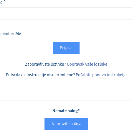
rd
member Me
Prijava
Zaboravili ste lozinku?
Oporavak vaše lozinke
Potvrda da instrukcije nisu primlјene?
Pošalјite ponovo instrukcije
Nemate nalog?
Napravite nalog