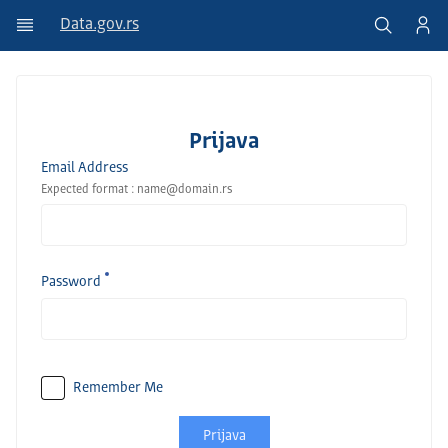
Data.gov.rs
Prijava
Email Address
Expected format : name@domain.rs
Password
Remember Me
Prijava