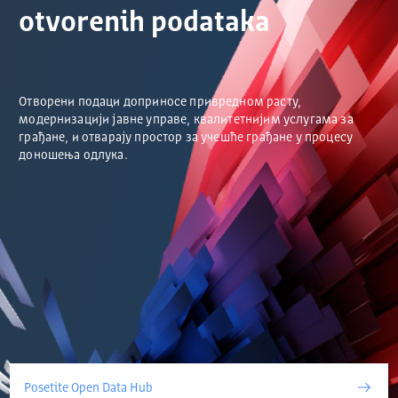
otvorenih podataka
Отворени подаци доприносе привредном расту,
модернизацији јавне управе, квалитетнијим услугама за
грађане, и отварају простор за учешће грађане у процесу
доношења одлука.
Posetite Open Data Hub