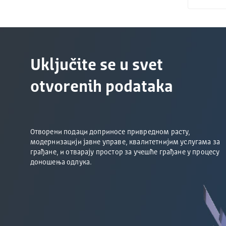
Uključite se u svet
otvorenih podataka
Отворени подаци доприносе привредном расту,
модернизацији јавне управе, квалитетнијим услугама за
грађане, и отварају простор за учешће грађане у процесу
доношења одлука.