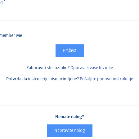
rd
member Me
Prijava
Zaboravili ste lozinku?
Oporavak vaše lozinke
Potvrda da instrukcije nisu primlјene?
Pošalјite ponovo instrukcije
Nemate nalog?
Napravite nalog