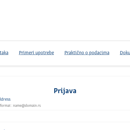
taka
Primeri upotrebe
Praktično o podacima
Dok
Prijava
ddress
 format : name@domain.rs