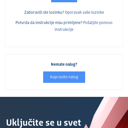
Zaboravili ste lozinku?
Oporavak vaše lozinke
Potvrda da instrukcije nisu primlјene?
Pošalјite ponovo
instrukcije
Nemate nalog?
Napravite nalog
Uključite se u svet