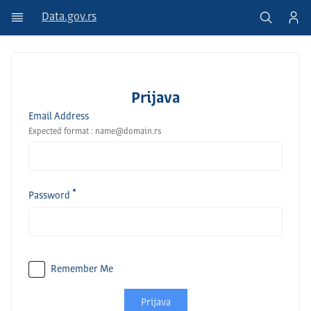
Data.gov.rs
Prijava
Email Address
Expected format : name@domain.rs
Password
Remember Me
Prijava