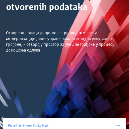
otvorenih podataka
Отворени подаци доприносе привредном расту,
модернизацији јавне управе, квалитетнијим услугама за
грађане, и отварају простор за учешће грађане у процесу
доношења одлука.
Posetite Open Data Hub