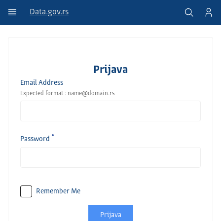
Data.gov.rs
Prijava
Email Address
Expected format : name@domain.rs
Password
Remember Me
Prijava