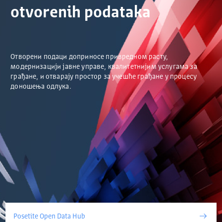
otvorenih podataka
Отворени подаци доприносе привредном расту,
модернизацији јавне управе, квалитетнијим услугама за
грађане, и отварају простор за учешће грађане у процесу
доношења одлука.
Posetite Open Data Hub