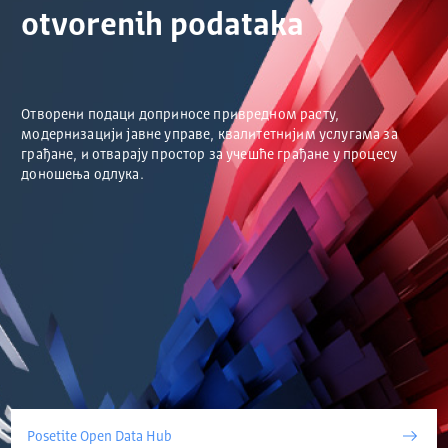
otvorenih podataka
Отворени подаци доприносе привредном расту,
модернизацији јавне управе, квалитетнијим услугама за
грађане, и отварају простор за учешће грађане у процесу
доношења одлука.
Posetite Open Data Hub