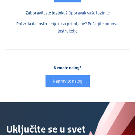
Zaboravili ste lozinku?
Oporavak vaše lozinke
Potvrda da instrukcije nisu primlјene?
Pošalјite ponovo
instrukcije
Nemate nalog?
Napravite nalog
Uključite se u svet