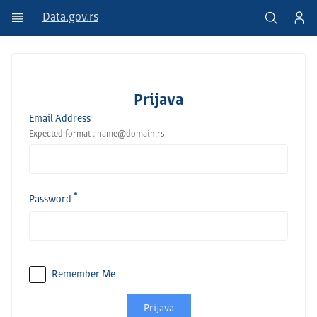
Data.gov.rs
Prijava
Email Address
Expected format : name@domain.rs
Password
Remember Me
Prijava