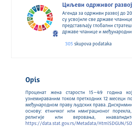
Циљеви одрживог развоја
Агенда за одрживи развој до 20
су усвојиле све државе чланице
представљају глобални стратеш
државе чланице и међународни
305
skupova podataka
Opis
Проценат жена старости 15–49 година ко
узнемираваним током претходних 12 месеци по
међународном праву људских права. Дискримин
основу: етничког или имиграционог порекла, 
религије или веровања, инавалид
https://data.stat.gov.rs/Metadata/HtmlSDGUN