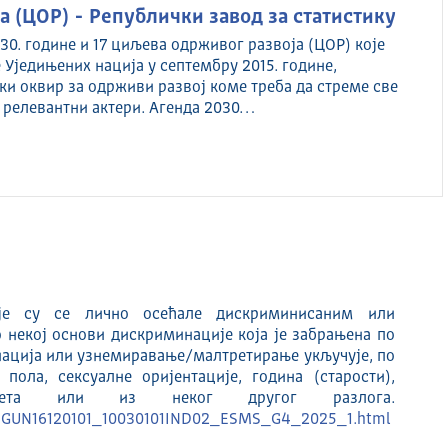
 (ЦОР) - Републички завод за статистику
30. године и 17 циљева одрживог развоја (ЦОР) које
 Уједињених нација у септембру 2015. године,
ки оквир за одрживи развој коме треба да стреме све
 релевантни актери. Агенда 2030…
је су се лично осећале дискриминисаним или
 некој основи дискриминације која је забрањена по
ација или узнемиравање/малтретирање укључује, по
пола, сексуалне оријентације, година (старости),
итета или из неког другог разлога.
/SDGUN16120101_10030101IND02_ESMS_G4_2025_1.html