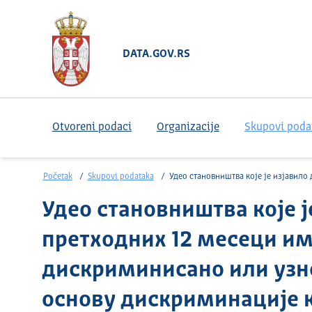
DATA.GOV.RS
Otvoreni podaci
Organizacije
Skupovi poda
Početak
Skupovi podataka
Удео становништва које је изјавило да је током претходних 12 месеци имало осећај да је дискриминисано или узнемиравано по
Удео становништва које ј
претходних 12 месеци има
дискриминисано или узн
основу дискриминације к