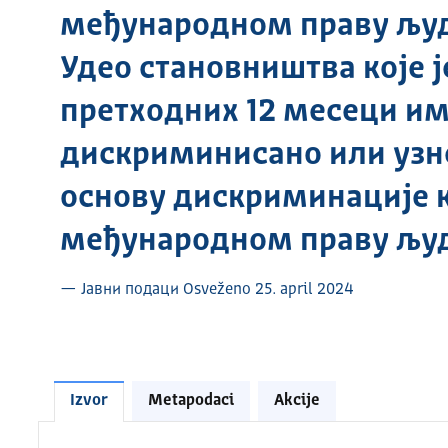
међународном праву људск
Удео становништва које ј
претходних 12 месеци има
дискриминисано или узн
основу дискриминације к
међународном праву људ
— Јавни подаци Osveženo 25. april 2024
Izvor
Metapodaci
Akcije