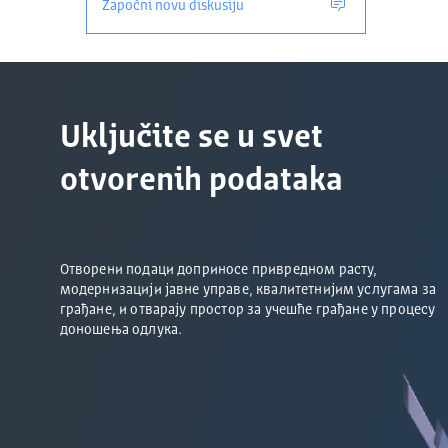
Započni novu diskusiju
Uključite se u svet
otvorenih podataka
Отворени подаци доприносе привредном расту,
модернизацији јавне управе, квалитетнијим услугама за
грађане, и отварају простор за учешће грађане у процесу
доношења одлука.