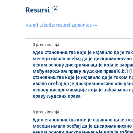
2
Resursi
Videti takođe: resursi zajednice
0 preuzimanja
Удео становништва које је изјавило да је то
месеци имало осећај да је дискриминисано
неком основу дискриминације која је забр
међународном праву људских права16.b.1 (10
становништва које је изјавило да је током 
имало осећај да је дискриминисано или уз
основу дискриминације која је забрањена
праву људских права
0 preuzimanja
Удео становништва које је изјавило да је то
месеци имало осећај да је дискриминисано
неком основу дискриминације која је забр