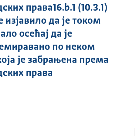
их права16.b.1 (10.3.1)
е изјавило да је током
ло осећај да је
емиравано по неком
оја је забрањена према
ских права