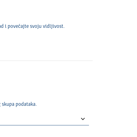
ad i povećajte svoju vidlјivost.
g skupa podataka.