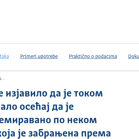
taka
Primeri upotrebe
Praktično o podacima
Dok
...
е изјавило да је током
ло осећај да је
емиравано по неком
оја је забрањена према