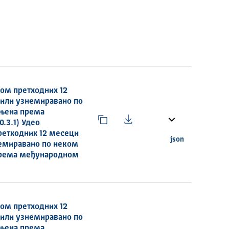
ком претходних 12
 или узнемиравано по
ањена према
.3.1) Удео
претходних 12 месеци
json
немиравано по неком
 према међународном
ком претходних 12
 или узнемиравано по
ањена према