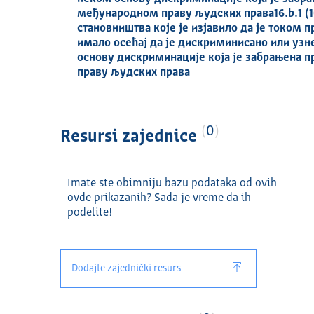
међународном праву људских права16.b.1 (10
становништва које је изјавило да је током 
имало осећај да је дискриминисано или уз
основу дискриминације која је забрањена
праву људских права
0
Resursi zajednice
Imate ste obimniju bazu podataka od ovih
ovde prikazanih? Sada je vreme da ih
podelite!
Dodajte zajednički resurs