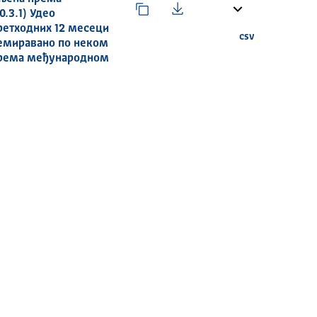
.3.1) Удео
претходних 12 месеци
csv
немиравано по неком
 према међународном