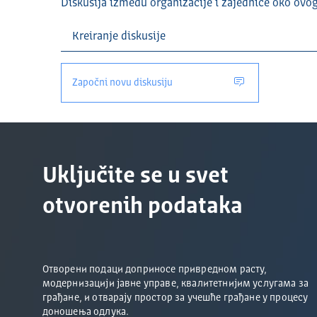
Diskusija između organizacije i zajednice oko ovo
Započni novu diskusiju
Uključite se u svet
otvorenih podataka
Отворени подаци доприносе привредном расту,
модернизацији јавне управе, квалитетнијим услугама за
грађане, и отварају простор за учешће грађане у процесу
доношења одлука.