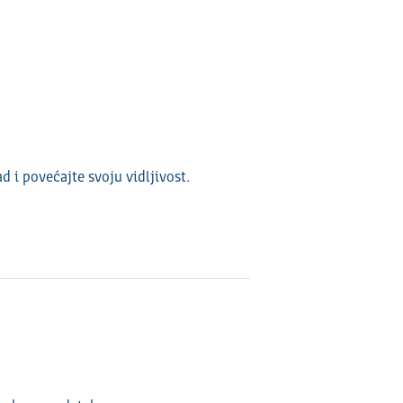
ad i povećajte svoju vidlјivost.