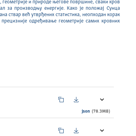
, геометрије и природе његове површине, сваки кров
јал за производњу енергије. Како је положај Сунца
ана ствар већ утврђених статистика, неопходан корак
 прецизније одређивање геометрије самих кровних
json
(78.3MB)