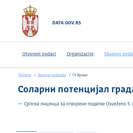
DATA.GOV.RS
Otvoreni podaci
Organizacije
Skupovi poda
Početna
Skupovi podataka
ГУ Врање
Соларни потенцијал гра
— Српска лиценца за отворене податке Osveženo 5.