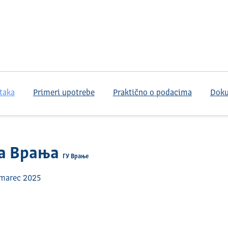
taka
Primeri upotrebe
Praktično o podacima
Dok
да Врања
ГУ Врање
 marec 2025