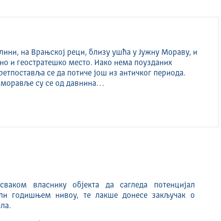
лини, на Врањској реци, близу ушћа у Јужну Мораву, и
јно и геостратешко место. Иако нема поузданих
ретпоставља се да потиче још из античког периода.
оморавље су се од давнина…
сваком власнику објекта да сагледа потенцијал
ли годишњем нивоу, те лакше донесе закључак о
ла.