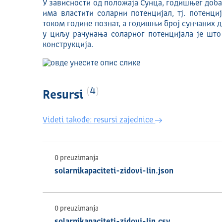
У зависности од положаја Сунца, годишњег доба
има властити соларни потенцијал, тј. потенци
током године познат, а годишњи број сунчаних д
у циљу рачунања соларног потенцијала је што
конструкција.
4
Resursi
Videti takođe: resursi zajednice
0 preuzimanja
solarnikapaciteti-zidovi-lin.json
0 preuzimanja
solarnikapaciteti-zidovi-lin.csv