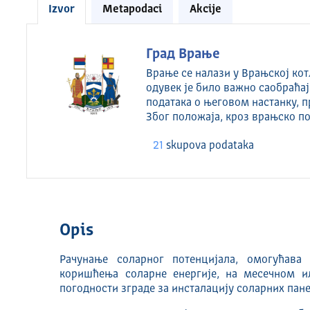
Izvor
Metapodaci
Akcije
Град Врање
Врање се налази у Врањској кот
одувек је било важно саобраћа
података о његовом настанку, п
Због положаја, кроз врањско п
21
skupova podataka
Opis
Рачунање соларног потенцијала, омогућава 
коришћења соларне енергије, на месечном и
погодности зграде за инсталацију соларних пане