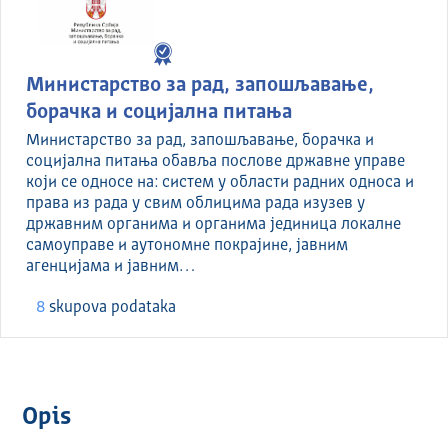
Министарство за рад, запошљавање,
борачка и социјална питања
Министарство за рад, запошљавање, борачка и
социјална питања обавља послове државне управе
који се односе на: систем у области радних односа и
права из рада у свим облицима рада изузев у
државним органима и органима јединица локалне
самоуправе и аутономне покрајине, јавним
агенцијама и јавним…
8
skupova podataka
Opis