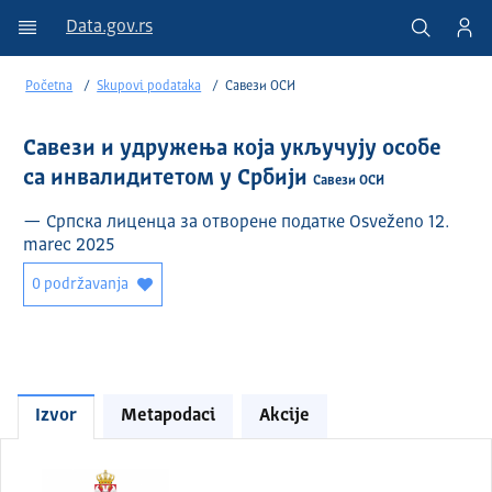
Data.gov.rs
Početna
Skupovi podataka
Савези ОСИ
Савези и удружења која укључују особе
са инвалидитетом у Србији
Савези ОСИ
— Српска лиценца за отворене податке Osveženo 12.
marec 2025
0 podržavanja
Izvor
Metapodaci
Akcije