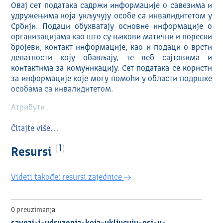
Овај сет података садржи информације о савезима и
удружењима која укључују особе са инвалидитетом у
Србији. Подаци обухватају основне информације о
организацијама као што су њихови матични и порески
бројеви, контакт информације, као и подаци о врсти
делатности коју обављају, те веб сајтовима и
контактима за комуникацију. Сет података се користи
за информације које могу помоћи у области подршке
особама са инвалидитетом.
Атрибути:
МБ (матични број)
Čitajte više…
ПИБ (порески идентификациони број)
НАЗИВ САВЕЗА/УДРУЖЕЊА (пуни назив савеза или
1
Resursi
удружења)
АДРЕСА (поштска адреса савеза или удружења)
Videti takođe: resursi zajednice
МЕСТО (назив места где се удружење или савез
налази)
ОПШТИНА (општина у којој се налази удружење или
савез)
0 preuzimanja
ШИФРА ДЕЛАТНОСТИ (код делатности која се обавља)