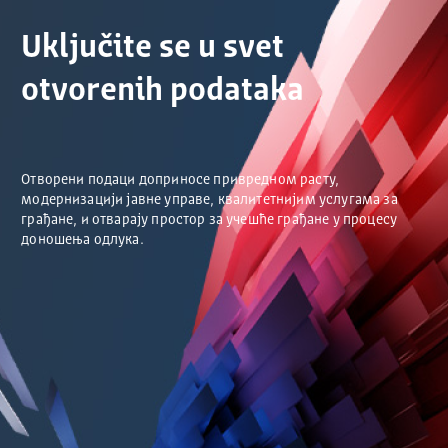
Uključite se u svet
otvorenih podataka
Отворени подаци доприносе привредном расту,
модернизацији јавне управе, квалитетнијим услугама за
грађане, и отварају простор за учешће грађане у процесу
доношења одлука.