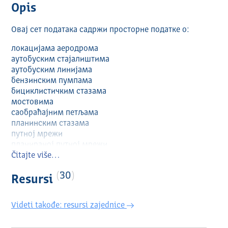
Opis
Овај сет података садржи просторне податке о:
локацијама аеродрома
аутобуским стајалиштима
аутобуским линијама
бензинским пумпама
бициклистичким стазама
мостовима
саобраћајним петљама
планинским стазама
путној мрежи
планираној путној мрежи
тунелима
Čitajte više…
обилазницама
30
и железници
Resursi
на територији града Краљева.
Videti takođe: resursi zajednice