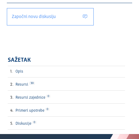
Započni novu diskusiju
SAŽETAK
Opis
30
Resursi
0
Resursi zajednice
0
Primeri upotrebe
0
Diskusije