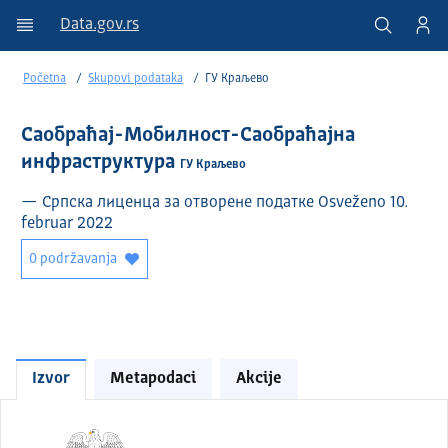
Data.gov.rs
Početna
Skupovi podataka
ГУ Краљево
Саобраћај-Мобилност-Саобраћајна
инфраструктура
ГУ Краљево
— Српска лиценца за отворене податке Osveženo 10.
februar 2022
0 podržavanja
Izvor
Metapodaci
Akcije