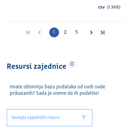
csv
(1.3KB)
Prva stranica
Prethodna stranica
1
2
5
Sledeća stranica
Poslednja str
0
Resursi zajednice
Imate obimniju bazu podataka od ovih ovde
prikazanih? Sada je vreme da ih podelite!
Dodajte zajednički resurs