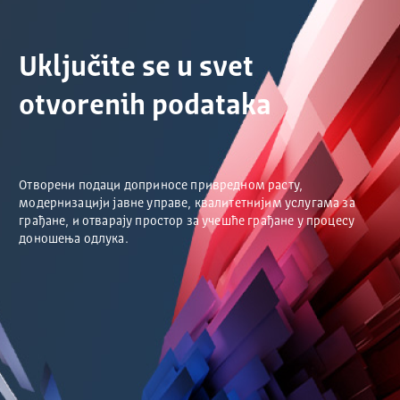
Uključite se u svet
otvorenih podataka
Отворени подаци доприносе привредном расту,
модернизацији јавне управе, квалитетнијим услугама за
грађане, и отварају простор за учешће грађане у процесу
доношења одлука.