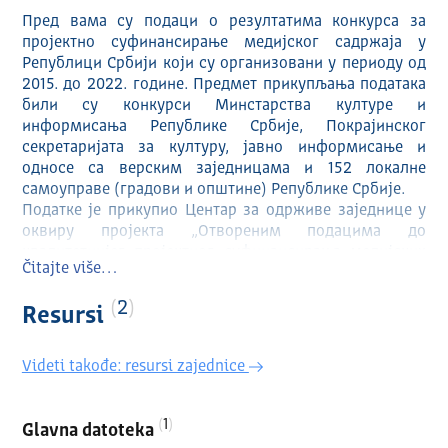
Пред вама су подаци о резултатима конкурса за
пројектно суфинансирање медијског садржаја у
Републици Србији који су организовани у периоду од
2015. до 2022. године. Предмет прикупљања података
били су конкурси Минстарства културе и
информисања Републике Србије, Покрајинског
секретаријата за културу, јавно информисање и
односе са верским заједницама и 152 локалне
самоуправе (градови и општине) Републике Србије.
Податке је прикупио Центар за одрживе заједнице у
оквиру пројекта „Отвореним подацима до
квалитетнијег пројектног суфинансирања медијских
Čitajte više…
садржаја“ који су подржали Министарство културе и
информисања Републике Србије и Мисија ОЕБС-а у
2
Resursi
Србији са циљем да се учини транспарентим процес
јавних конкурса важан за медије, медијске
професионалце, али и грађане Републике Србије.
Videti takođe: resursi zajednice
Извор података била су решења о расподели
средстава на конкурсима за суфинансирање јавног
интереса у сфери јавног информисања, које смо
1
Glavna datoteka
прикупљали позивајући се на Закон о доступности