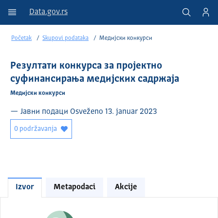
Data.gov.rs
Početak
Skupovi podataka
Медијски конкурси
Резултати конкурса за пројектно
суфинансирања медијских садржаја
Медијски конкурси
— Јавни подаци Osveženo 13. januar 2023
0 podržavanja
Izvor
Metapodaci
Akcije