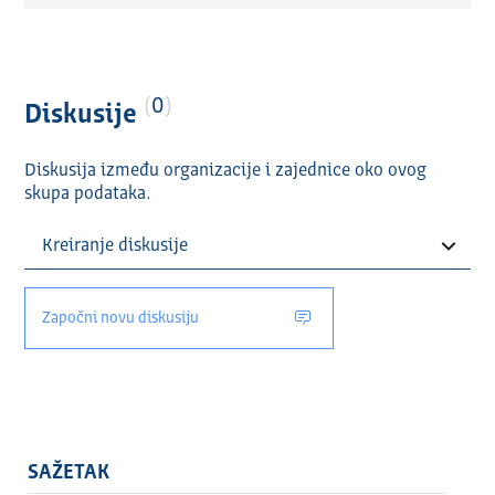
којем медију су дата средства за производњу
садржаја преузет је кључ из неких решења конкурса
попут Покрајинског секретаријата и уписивана је реч
“Продукција” у ову колону. У ситуацијама када је
издавач медија власник само једног медија према
0
Diskusije
АПР-у, а није наведен назив медија у решењу
конкурса, стављан је назив тог медија из АПР-а.
Diskusija između organizacije i zajednice oko ovog
НАЗИВ ПРОЈЕКТА – Ова колона се попуњава уколико
skupa podataka.
се називи пројеката налазе у решењима. Уколико они
нису наведени, поље остаје празно. Уколико је
конкурс поништен, конкурс није расписан или
средства нису додељена све је подведено под ставку
– средства нису додељена. У случају конкурса за АП
Započni novu diskusiju
Косово и Метохију и конкурса за информисање на
српском језику ван територије Републике Србије – та
информација је додата у заграду одмах после назива
пројекта.
ТЕМА ПРОЈЕКТА – Теме пројеката су извођене из
њихових назива, тамо где су они били наведени.
SAŽETAK
Идентификовали смо и класификовали осам