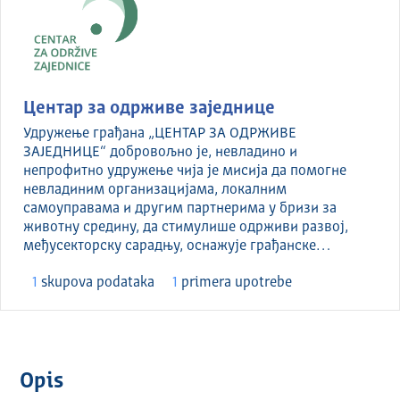
Центар за одрживе заједнице
Удружење грађана „ЦЕНТАР ЗА ОДРЖИВЕ
ЗАЈЕДНИЦЕ“ добровољно је, невладино и
непрофитно удружење чија је мисија да помогне
невладиним организацијама, локалним
самоуправама и другим партнерима у бризи за
животну средину, да стимулише одрживи развој,
међусекторску сарадњу, оснажује грађанске…
1
skupova podataka
1
primera upotrebe
Opis