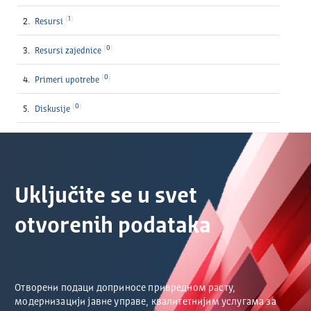
1
Resursi
0
Resursi zajednice
0
Primeri upotrebe
0
Diskusije
Uključite se u svet
otvorenih podataka
Отворени подаци доприносе привредном расту,
модернизацији јавне управе, квалитетнијим услугама за