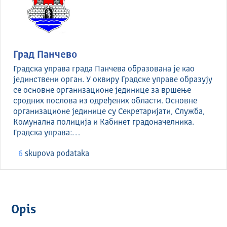
Град Панчево
Градска управа града Панчева образована је као
јединствени орган. У оквиру Градске управе образују
се основне организационе јединице за вршење
сродних послова из одређених области. Основне
организационе јединице су Секретаријати, Служба,
Комунална полиција и Кабинет градоначелника.
Градска управа:…
6
skupova podataka
Opis