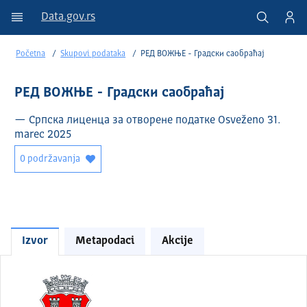
Data.gov.rs
Početna
Skupovi podataka
РЕД ВОЖЊЕ - Градски саобраћај
РЕД ВОЖЊЕ - Градски саобраћај
— Српска лиценца за отворене податке Osveženo 31.
marec 2025
0 podržavanja
Izvor
Metapodaci
Akcije