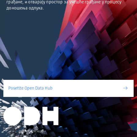
грађане, и отварају простор за учешће грађане у процесу
доношења одлука.
Posetite Open Data Hub