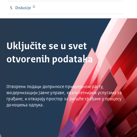
2
Diskusije
Uključite se u svet
otvorenih podataka
Отворени подаци доприносе привредном расту,
модернизацији јавне управе, квалитетнијим услугама за
грађане, и отварају простор за учешће грађане у процесу
доношења одлука.