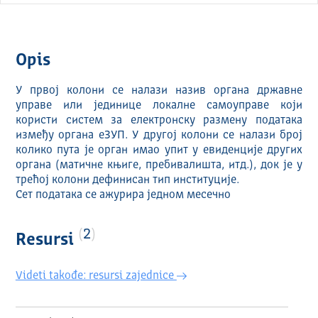
Opis
У првој колони се налази назив органа државне
управе или јединице локалне самоуправе који
користи систем за електронску размену података
између органа еЗУП. У другој колони се налази број
колико пута је орган имао упит у евиденције других
органа (матичне књиге, пребивалишта, итд.), док је у
трећој колони дефинисан тип институције.
Сет података се ажурира једном месечно
2
Resursi
Videti takođe: resursi zajednice