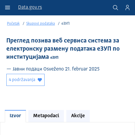
Data.gov.rs
Početak
Skupovi podataka
еЗУП
Преглед позива веб сервиса система за
електронску размену података еЗУП по
институцијама
еЗУП
— Јавни подаци Osveženo 21. februar 2025
4 podržavanja
Izvor
Metapodaci
Akcije