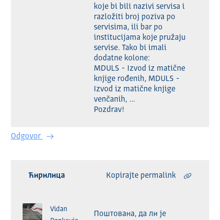
koje bi bili nazivi servisa i 
razložiti broj poziva po 
servisima, ili bar po 
institucijama koje pružaju 
servise. Tako bi imali 
dodatne kolone:

MDULS - Izvod iz matične 
knjige rođenih, MDULS -
Izvod iz matične knjige 
venčanih, ... 

Odgovor
Ћирилица
Kopirajte permalink
Vidan
Поштована, да ли је 