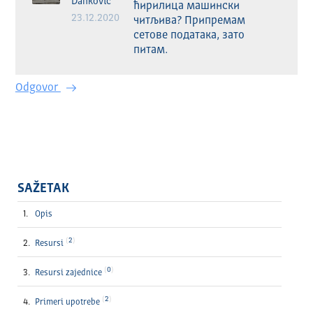
Dankovic
ћирилица машински 
23.12.2020
читљива? Припремам 
сетове података, зато 
питам.
Odgovor
SAŽETAK
Opis
2
Resursi
0
Resursi zajednice
2
Primeri upotrebe