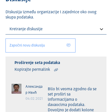
Diskusija između organizacije i zajednice oko ovog
skupa podataka.
Započni novu diskusiju
Proširenje seta podataka
Kopirajte permalink
Александа
Bilo bi veoma zgodno da se 
р Ивић
set proširi sa 
04.02.2021
informacijama o 
davaocima podataka. 
Dovoljno je dodati kolone 