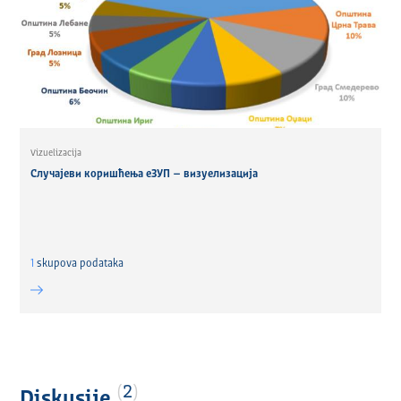
Vizuelizacija
Случајеви коришћења еЗУП – визуелизација
1
skupova podataka
2
Diskusije