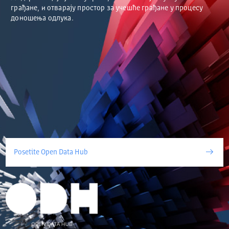
грађане, и отварају простор за учешће грађане у процесу
доношења одлука.
Posetite Open Data Hub