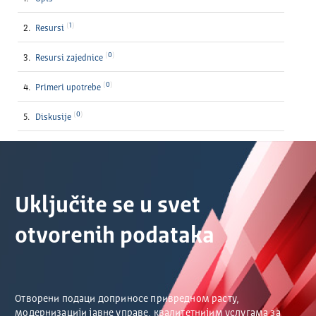
1
Resursi
0
Resursi zajednice
0
Primeri upotrebe
0
Diskusije
Uključite se u svet
otvorenih podataka
Отворени подаци доприносе привредном расту,
модернизацији јавне управе, квалитетнијим услугама за