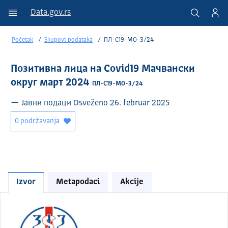
Data.gov.rs
Početak
Skupovi podataka
ПЛ-C19-МО-3/24
Позитивна лица на Covid19 Мачвански
округ март 2024
ПЛ-C19-МО-3/24
— Јавни подаци Osveženo 26. februar 2025
0 podržavanja
Izvor
Metapodaci
Akcije