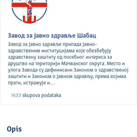
Завод за јавно здравље Шабац
Завод за јавно здравље припада јавно-
здравственим институцијама које обезбеђују
здравствену заштиту од посебног интереса за
друштво на територији Мачванског округа. Место и
улога Завода су дефинисани Законом о здравственој
заштити и Законом о јавном здрављу, према којима
прати, истражује и…
1633
skupova podataka
Opis