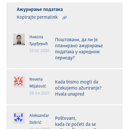
Ажурирање података
Kopirajte permalink
Никола
Поштовани, да ли је 
Ђорђевић
планирано ажурирање 
25.02.2020
података у наредном 
периоду?
Nevena
Kada bismo mogli da 
Mijatović
očekujemo ažuriranje? 
28.04.2021
Hvala unapred
Aleksandar
Poštovani,

Dobrić
kada će početi da se 