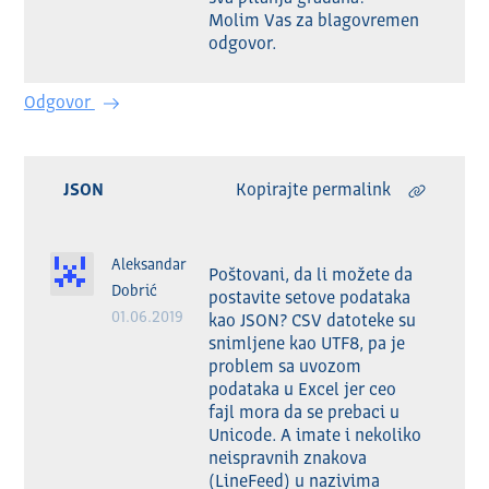
Molim Vas za blagovremen 
odgovor. 
Odgovor
JSON
Kopirajte permalink
Aleksandar
Poštovani, da li možete da 
Dobrić
postavite setove podataka 
01.06.2019
kao JSON? CSV datoteke su 
snimljene kao UTF8, pa je 
problem sa uvozom 
podataka u Excel jer ceo 
fajl mora da se prebaci u 
Unicode. A imate i nekoliko 
neispravnih znakova 
(LineFeed) u nazivima 