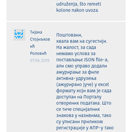
udruženja, što remeti 
kolone nakon uvoza. 
Тијана
Поштовани, 

Стојиљков
хвала вам на сугестији. 
ић
На жалост, за сада 
Роловић
немамо услова за 
постављање JSON file-a, 
07.06.2019
али смо управо додали 
ажурирање за филе 
активна-удрузења 
(ажурирано јуче) у excel 
формату који вам је сада 
доступан на Порталу 
отворених података. Што 
се тиче специјалних 
знакова у називима, тако 
су уписани приликом 
регистрације у АПР-у тако 