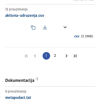
12 preuzimanja
aktivna-udruzenja.csv
csv
(3.3MB)
Prva stranica
Prethodna stranica
1
2
Sledeća stranica
Poslednja stran
1
Dokumentacija
0 preuzimanja
metapodaci.txt