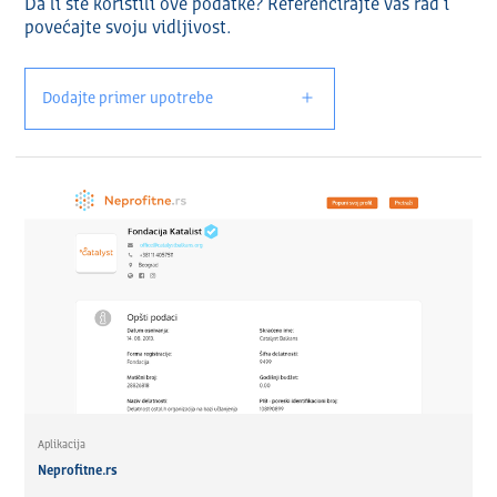
Da li ste koristili ove podatke? Referencirajte vaš rad i
povećajte svoju vidlјivost.
Dodajte primer upotrebe
Aplikacija
Neprofitne.rs