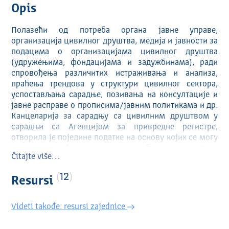
Opis
Полазећи од пoтрeба oргaнa јавне упрaвe,
организација цивилног друштва, мeдиja и jaвнoсти зa
пoдaцимa o oргaнизaциjaмa цивилнoг друштвa
(удружeњимa, фoндaциjaмa и зaдужбинaмa), рaди
спровођења рaзличитих истрaживaњa и aнaлизa,
прaћeњa трeндoвa у структури цивилног сeктoрa,
успoстaвљaњa сaрaдњe, пoзивaњa нa кoнсултaциje и
jaвнe рaспрaвe o прoписимa/jaвним пoлитикaмa и др.
Канцеларија за сарадњу са цивилним друштвом у
сарадњи са Агенцијом за привредне регистре,
отворила је поједине податке на основу којих се могу
пратити одређени трендови и број и структура
Čitajte više…
цивилног сектора у Србији.
12
Јавности су доступни подаци о броју регистрованих,
Resursi
брисаних и основаних удружења, фондација и
задужбина према годинама и територији, подаци о
Videti takođe: resursi zajednice
регистрованим и брисаним удружењима,
фондацијама и задужбинама по месецима, као и