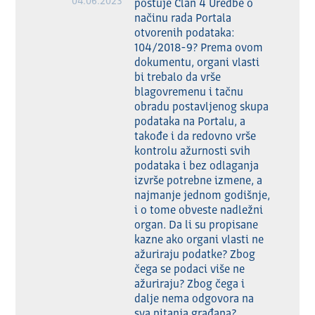
04.06.2023
poštuje Član 4 Uredbe o 
načinu rada Portala 
otvorenih podataka: 
104/2018-9? Prema ovom 
dokumentu, organi vlasti 
bi trebalo da vrše 
blagovremenu i tačnu 
obradu postavljenog skupa 
podataka na Portalu, a 
takođe i da redovno vrše 
kontrolu ažurnosti svih 
podataka i bez odlaganja 
izvrše potrebne izmene, a 
najmanje jednom godišnje, 
i o tome obveste nadležni 
organ. Da li su propisane 
kazne ako organi vlasti ne 
ažuriraju podatke? Zbog 
čega se podaci više ne 
ažuriraju? Zbog čega i 
dalje nema odgovora na 
sva pitanja građana? 