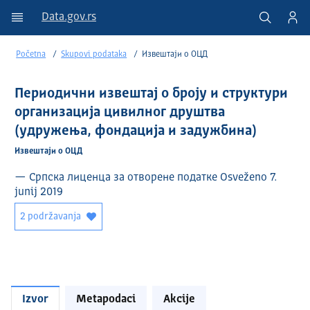
Data.gov.rs
Početna
Skupovi podataka
Извештаји о ОЦД
Периодични извештај о броју и структури
организација цивилног друштва
(удружења, фондација и задужбина)
Извештаји о ОЦД
— Српска лиценца за отворене податке Osveženo 7.
junij 2019
2 podržavanja
Izvor
Metapodaci
Akcije