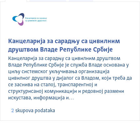
Канцеларија за сарадњу са цивилним
друштвом Владе Републике Србије
Канцеларија за сарадњу са цивилним друштвом
Владе Републике Србије је служба Владе основана у
циљу системског укључивања организација
цивилног друштва у дијалог са Владом, који треба да
се заснива на сталој, транспарентној и
структурисаној комуникацији и редовној размени
искустава, информација и…
2
skupova podataka