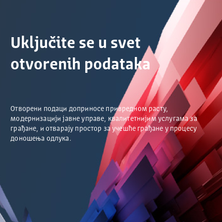
Uključite se u svet
otvorenih podataka
Отворени подаци доприносе привредном расту,
модернизацији јавне управе, квалитетнијим услугама за
грађане, и отварају простор за учешће грађане у процесу
доношења одлука.