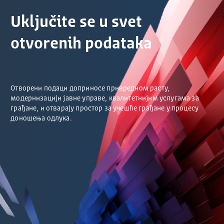
Uključite se u svet
otvorenih podataka
Отворени подаци доприносе привредном расту,
модернизацији јавне управе, квалитетнијим услугама за
грађане, и отварају простор за учешће грађане у процесу
доношења одлука.