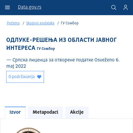
Data.gov.rs
Početna
Skupovi podataka
ГУ Сомбор
ОДЛУКЕ-РЕШЕЊА ИЗ ОБЛАСТИ ЈАВНОГ
ИНТЕРЕСА
ГУ Сомбор
— Српска лиценца за отворене податке Osveženo 6.
maj 2022
0 podržavanja
Izvor
Metapodaci
Akcije