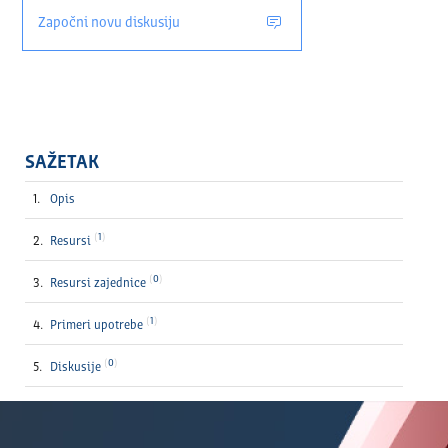
Započni novu diskusiju
SAŽETAK
Opis
1
Resursi
0
Resursi zajednice
1
Primeri upotrebe
0
Diskusije