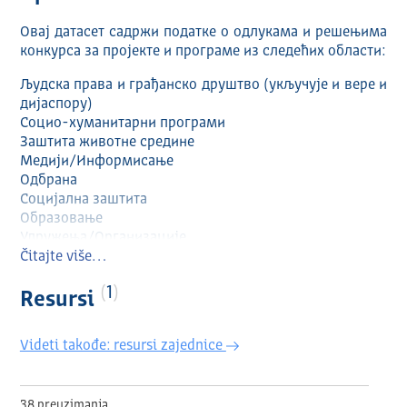
Овај датасет садржи податке о одлукама и решењима
конкурса за пројекте и програме из следећих области:
Људска права и грађанско друштво (укључује и вере и
дијаспору)
Социо-хуманитарни програми
Заштита животне средине
Медији/Информисање
Одбрана
Социјална заштита
Образовање
Удружења/Организације
Пољопривреда и рурални развој
Čitajte više…
Саобраћај
1
Јавна безбедност
Resursi
Омладина
Здравство
Videti takođe: resursi zajednice
Атрибути:
Општина/Град
38 preuzimanja