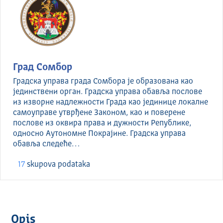
Град Сомбор
Градска управа града Сомбора је образована као
јединствени орган. Градска управа обавља послове
из изворне надлежности Града као јединице локалне
самоуправе утврђене Законом, као и поверене
послове из оквира права и дужности Републике,
односно Аутономне Покрајине. Градска управа
обавља следеће…
17
skupova podataka
Opis