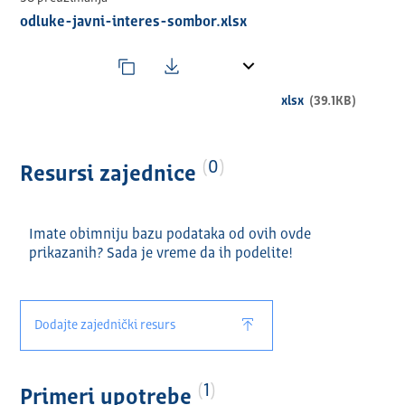
Општина/Град шифра
odluke-javni-interes-sombor.xlsx
Област јавног интереса
Матични број организације/удружења
Пун назив организације/удружења
Адреса организације
xlsx
(39.1KB)
Седиште организације
Назив пројекта/програма
Број одлуке/решења
Датум одлуке/решења
0
Resursi zajednice
Година
Тражени износ средстава
Одобрен износ средстава
Imate obimniju bazu podataka od ovih ovde
prikazanih? Sada je vreme da ih podelite!
Dodajte zajednički resurs
1
Primeri upotrebe