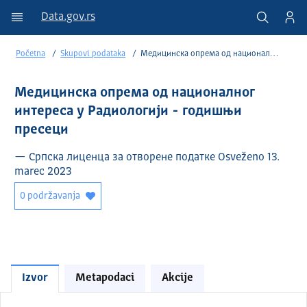
Data.gov.rs
Početna
Skupovi podataka
Медицинска опрема од националног интереса у Радиологији - годишњи пресеци
Медицинска опрема од националног
интереса у Радиологији - годишњи
пресеци
— Српска лиценца за отворене податке Osveženo 13.
marec 2023
0 podržavanja
Izvor
Metapodaci
Akcije