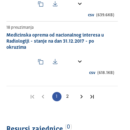
csv
(639.6KB)
18 preuzimanja
Medicinska oprema od nacionalnog interesa u
Radiologiji - stanje na dan 31.12.2017 - po
okruzima
csv
(618.1KB)
Prva stranica
Prethodna stranica
1
2
Sledeća stranica
Poslednja stran
0
Resursi zajednice