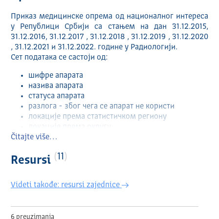
Приказ медицинске опрема од националног интереса
у Републици Србији са стањем на дан 31.12.2015,
31.12.2016, 31.12.2017 , 31.12.2018 , 31.12.2019 , 31.12.2020
, 31.12.2021 и 31.12.2022. године у Радиологији.
Сет података се састоји од:
шифре апарата
назива апарата
статуса апарата
разлога - због чега се апарат не користи
локације према статистичком региону
локације према округу
Čitajte više…
године производње
године набавке
11
шифре групе
Resursi
назива групе
шифре подгрупе
Videti takođe: resursi zajednice
назива подгрупе
6 preuzimanja