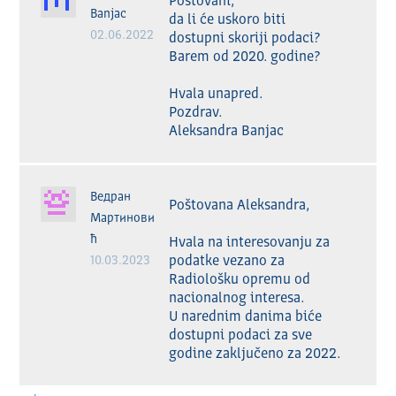
Poštovani,

Banjac
da li će uskoro biti 
02.06.2022
dostupni skoriji podaci? 
Barem od 2020. godine?

Hvala unapred.

Pozdrav.

Aleksandra Banjac
Ведран
Poštovana Aleksandra,

Мартинови
ћ
Hvala na interesovanju za 
10.03.2023
podatke vezano za 
Radiološku opremu od 
nacionalnog interesa.

U narednim danima biće 
dostupni podaci za sve 
godine zaključeno za 2022.