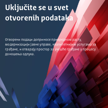
Uključite se u svet
otvorenih podataka
Отворени подаци доприносе привредном расту,
модернизацији јавне управе, квалитетнијим услугама за
грађане, и отварају простор за учешће грађане у процесу
доношења одлука.