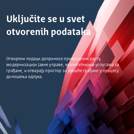
Uključite se u svet
otvorenih podataka
Отворени подаци доприносе привредном расту,
модернизацији јавне управе, квалитетнијим услугама за
грађане, и отварају простор за учешће грађане у процесу
доношења одлука.