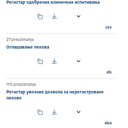
средставима и са агенцијама надлежним за
Регистар одобрених клиничких испитивања
лекове и медицинска средства и њиховим
асоцијацијама;
учествује у планирању и спровођењу систематске
контроле лекова и медицинских средстава и
csv
узимању случајних узорака из промета;
даје мишљења за увоз и извоз узорака ћелија,
27 preuzimanja
односно ткива за поступак клиничког
Оглашавање лекова
испитивања лековима;
врши контролу квалитета лекова и медицинских
средстава;
припрема стручне публикације из надлежности
xls
Агенције;
врши и друге послове, у складу са законом.
1115 preuzimanja
Агенција активно учествује у развоју фармацеутске
Регистар увозних дозвола за нерегистроване
делатности у Србији, изради подзаконских прописа,
лекове
даљој доградњи националне политике у области
лекова и медицинских средстава и међународној
сарадњи.
xlsx