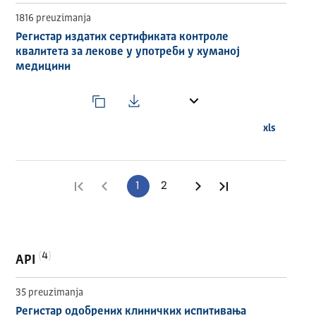
1816 preuzimanja
Регистар издатих сертификата контроле
квалитета за лекове у употреби у хуманој
медицини
xls
Prva stranica
Prethodna stranica
1
2
Sledeća stranica
Poslednja stran
4
API
35 preuzimanja
Регистар одобрених клиничких испитивања