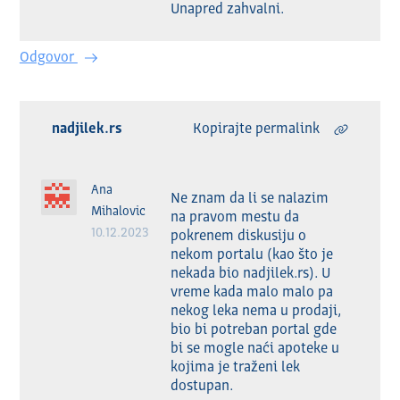
Unapred zahvalni.
Odgovor
nadjilek.rs
Kopirajte permalink
Ana
Ne znam da li se nalazim 
Mihalovic
na pravom mestu da 
10.12.2023
pokrenem diskusiju o 
nekom portalu (kao što je 
nekada bio nadjilek.rs). U 
vreme kada malo malo pa 
nekog leka nema u prodaji, 
bio bi potreban portal gde 
bi se mogle naći apoteke u 
kojima je traženi lek 
dostupan.