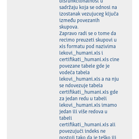
disfunkcionalnost u 
sadržaju koja se odnosi na 
izostanak vezujuceg ključa 
između povezanih 
skupova.

Zapravo radi se o tome da 
recimo preuzeti skupovi u 
xls formatu pod nazivima 
lekovi_humani.xls i 
certifikati_humani.xls cine 
povezane tabele gde je 
vodeća tabela 
lekovi_humani.xls a na nju 
se ndovezuje tabela 
certifikati_humani.xls gde 
za jedan redu u tabeli 
lekovi_humani.xls imamo 
jedan ili više redova u 
tabeli 
certifikati_humani.xls ali 
povezujući indeks ne 
postoji tako da je teško ili 