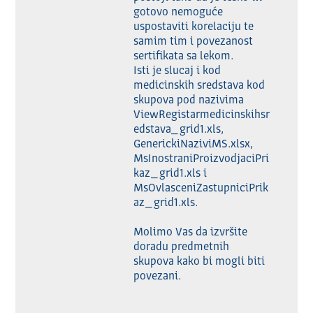
gotovo nemoguće 
uspostaviti korelaciju te 
samim tim i povezanost 
sertifikata sa lekom.

Isti je slucaj i kod 
medicinskih sredstava kod 
skupova pod nazivima 
ViewRegistarmedicinskihsr
edstava_grid1.xls, 
GenerickiNaziviMS.xlsx, 
MsInostraniProizvodjaciPri
kaz_grid1.xls i 
MsOvlasceniZastupniciPrik
az_grid1.xls.

Molimo Vas da izvršite 
doradu predmetnih 
skupova kako bi mogli biti 
povezani.
