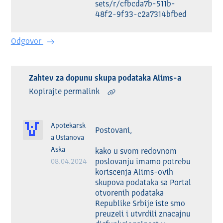
sets/r/cfbcda7b-511b-
48f2-9f33-c2a7314bfbed
Odgovor
Zahtev za dopunu skupa podataka Alims-a
Kopirajte permalink
Apotekarsk
Postovani,

a Ustanova
Aska
kako u svom redovnom 
08.04.2024
poslovanju imamo potrebu 
koriscenja Alims-ovih 
skupova podataka sa Portal 
otvorenih podataka 
Republike Srbije iste smo 
preuzeli i utvrdili znacajnu 