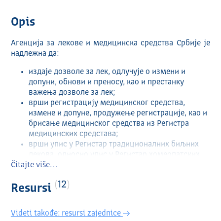
Opis
Агенција за лекове и медицинска средства Србије је
надлежна да:
издаје дозволе за лек, одлучује о измени и
допуни, обнови и преносу, као и престанку
важења дозволе за лек;
врши регистрацију медицинског средства,
измене и допуне, продужење регистрације, као и
брисање медицинског средства из Регистра
медицинских средстава;
врши упис у Регистар традиционалних биљних
лекова, односно упис у Регистар хомеопатских
Čitajte više…
лекова;
издаје дозволе за спровођење клиничког
12
испитивања лека и медицинског средства,
Resursi
одлучује о измени и допуни дозволе, односно
протокола о спровођењу клиничког испитивања
Videti takođe: resursi zajednice
лекова, доноси одлуке у вези с пријавом