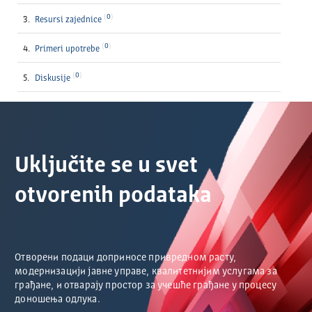
0
Resursi zajednice
0
Primeri upotrebe
0
Diskusije
Uključite se u svet
otvorenih podataka
Отворени подаци доприносе привредном расту,
модернизацији јавне управе, квалитетнијим услугама за
грађане, и отварају простор за учешће грађане у процесу
доношења одлука.