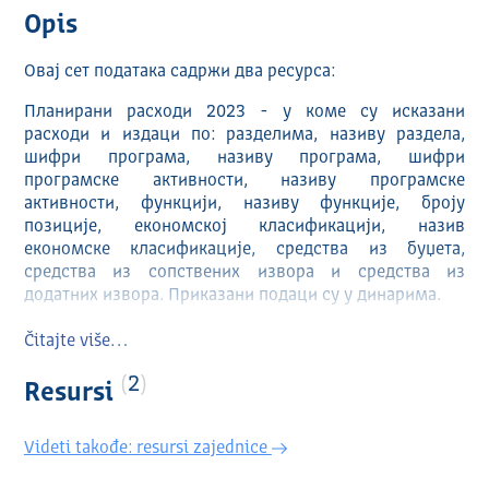
Opis
Oвај сет података садржи два ресурса:
Планирани расходи 2023 - у коме су исказани
расходи и издаци по: разделима, називу раздела,
шифри програма, називу програма, шифри
програмске активности, називу програмске
активности, функцији, називу функције, броју
позиције, економској класификацији, назив
економске класификације, средства из буџета,
средства из сопствених извора и средства из
додатних извора. Приказани подаци су у динарима.
Планирани приходи 2023 - у коме су исказани
Čitajte više…
приходи и примања и то по класама, називу класе,
категорији, називу категорије, групи, називу групе,
2
Resursi
економској класи, називу економске класе, средства
из буџета, средства из сопствених извора и средства
Videti takođe: resursi zajednice
из додатних извора. Приказани подаци су у динарима.