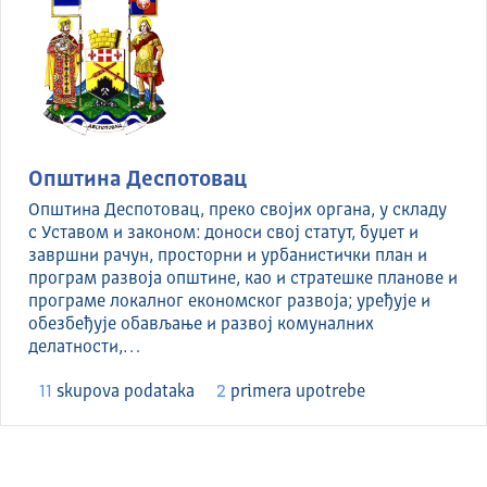
Општина Деспотовац
Општина Деспотовац, преко својих органа, у складу
с Уставом и законом: доноси свој статут, буџет и
завршни рачун, просторни и урбанистички план и
програм развоја општине, као и стратешке планове и
програме локалног економског развоја; уређује и
обезбеђује обављање и развој комуналних
делатности,…
11
skupova podataka
2
primera upotrebe