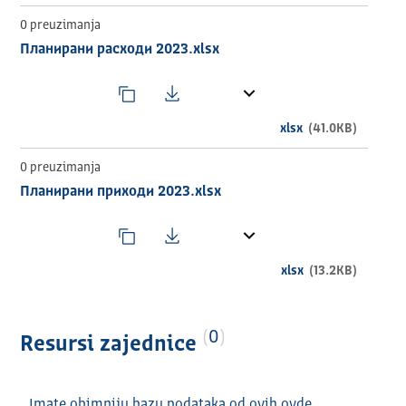
Визуализација прихода
Визуализација расхода
0 preuzimanja
Планирани расходи 2023.xlsx
ИЗДАВАЧ
Општина Деспотовац
ТЕМАТСКА ОБЛАСТ
xlsx
(41.0KB)
ECON
0 preuzimanja
ВРЕМЕНСКИ ОБУХВАТ
Планирани приходи 2023.xlsx
2023
ГЕОГРАФСКИ ОБУХВАТ
xlsx
(13.2KB)
Република Србија
УЧЕСТАЛОСТ АЖУРИРАЊА
0
Resursi zajednice
Годишње
ДИСТРИБУЦИЈЕ
Imate obimniju bazu podataka od ovih ovde