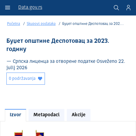
Data.gov.rs
Početna
Skupovi podataka
Буџет општине Деспотовац за 2023. годину
Буџет општине Деспотовац за 2023.
годину
— Српска лиценца за отворене податке Osveženo 22.
julij 2026
0 podržavanja
Izvor
Metapodaci
Akcije