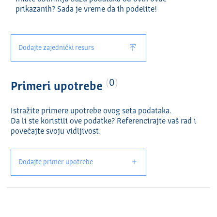
Назив и формат ресурса:
prikazanih? Sada je vreme da ih podelite!
Планирани расходи 2023 (XLSX)
Планирани приходи 2023 (XLSX)
Dodajte zajednički resurs
0
Primeri upotrebe
Istražite primere upotrebe ovog seta podataka.
Da li ste koristili ove podatke? Referencirajte vaš rad i
povećajte svoju vidlјivost.
Dodajte primer upotrebe