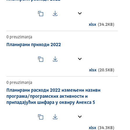
из додатних извора. Приказани подаци су у динарима.
ИЗДАВАЧ
Град Шабац
xlsx
(34.2KB)
ТЕМАТСКА ОБЛАСТ
0 preuzimanja
Планирани приходи 2022
ECON
ВРЕМЕНСКИ ОБУХВАТ
2022
xlsx
(20.5KB)
ГЕОГРАФСКИ ОБУХВАТ
0 preuzimanja
Република Србија
Планирани расходи 2022 измењени називи
програма/програмских активности и
УЧЕСТАЛОСТ АЖУРИРАЊА
припадајућих шифара у оквиру Анекса 5
Годишње
ДИСТРИБУЦИЈЕ
xlsx
(34.3KB)