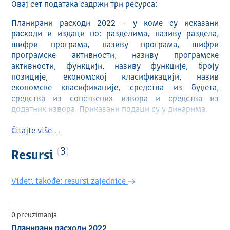
Овај сет података садржи три ресурса:
Планирани расходи 2022 - у коме су исказани
расходи и издаци по: разделима, називу раздела,
шифри програма, називу програма, шифри
програмске активности, називу програмске
активности, функцији, називу функције, броју
позиције, економској класификацији, назив
економске класификације, средства из буџета,
средства из сопствених извора и средства из
додатних извора. Приказани подаци су у динарима.
Планирани расходи 2022 измењени називи програма/
Čitajte više…
програмских активности и припадајућих шифара у
оквиру Анекса 5 - подразумева измењену верзију
3
Resursi
ресурса ,,Планирани расходи 2022".
Планирани приходи 2022 - у коме су исказани
Videti takođe: resursi zajednice
приходи и примања и то по класама, називу класе,
категорији, називу категорије, групи, називу групе,
економској класи, називу економске класе, средства
0 preuzimanja
из буџета, средства из сопствених извора и средства
Планирани расходи 2022