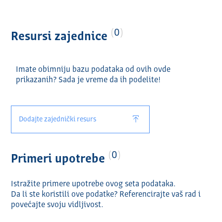
Назив и формат ресурса:
Планирани расходи 2022 (XLSX)
Планирани расходи 2022 измењени називи
0
Resursi zajednice
програма/програмских активности и
припадајућих шифара у оквиру Анекса 5 (XLSX)
Планирани приходи 2022 (XLSX)
Imate obimniju bazu podataka od ovih ovde
prikazanih? Sada je vreme da ih podelite!
Dodajte zajednički resurs
0
Primeri upotrebe
Istražite primere upotrebe ovog seta podataka.
Da li ste koristili ove podatke? Referencirajte vaš rad i
povećajte svoju vidlјivost.