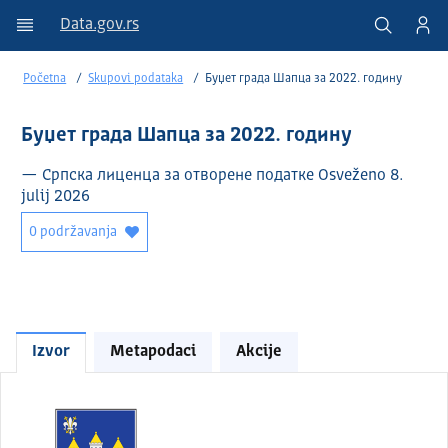
Data.gov.rs
Početna
Skupovi podataka
Буџет града Шапца за 2022. годину
Буџет града Шапца за 2022. годину
— Српска лиценца за отворене податке Osveženo 8.
julij 2026
0 podržavanja
Izvor
Metapodaci
Akcije