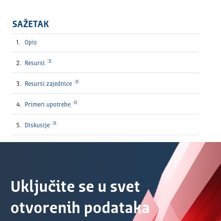
SAŽETAK
Opis
3
Resursi
0
Resursi zajednice
0
Primeri upotrebe
0
Diskusije
Uključite se u svet
otvorenih podataka