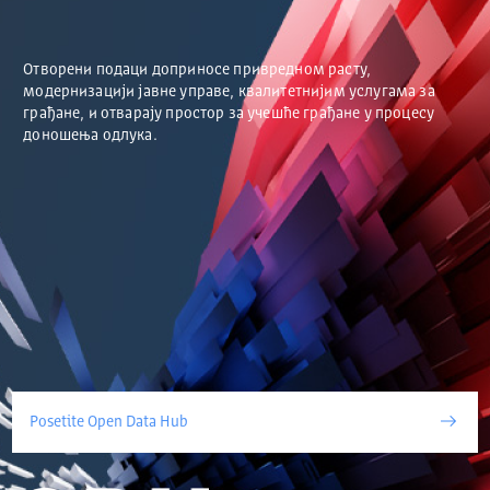
Отворени подаци доприносе привредном расту,
модернизацији јавне управе, квалитетнијим услугама за
грађане, и отварају простор за учешће грађане у процесу
доношења одлука.
Posetite Open Data Hub