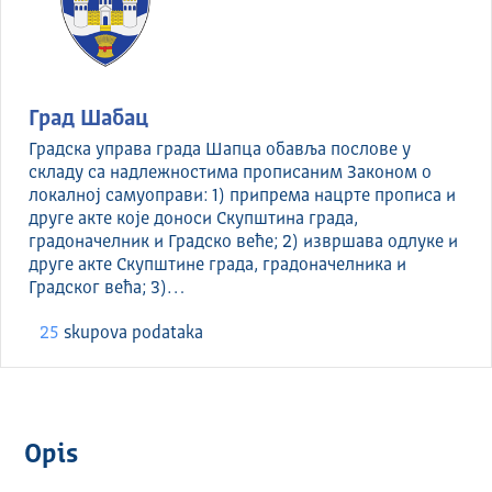
Град Шабац
Градска управа града Шапца обавља послове у
складу са надлежностима прописаним Законом о
локалној самуоправи: 1) припрема нацрте прописа и
друге акте које доноси Скупштина града,
градоначелник и Градско веће; 2) извршава одлуке и
друге акте Скупштине града, градоначелника и
Градског већа; 3)…
25
skupova podataka
Opis