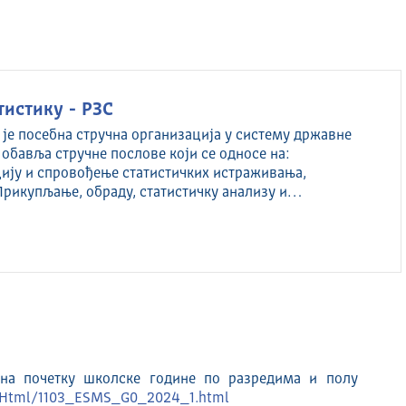
тистику - РЗС
 је посебна стручна организација у систему државне
 обавља стручне послове који се односе на:
ију и спровођење статистичких истраживања,
Прикупљање, обраду, статистичку анализу и…
на почетку школске године по разредима и полу
je/Html/1103_ESMS_G0_2024_1.html