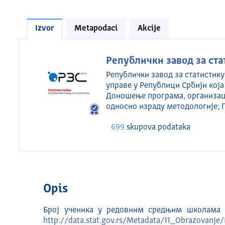
Izvor
Metapodaci
Akcije
Републички завод за ста
Републички завод за статистику
управе у Републици Србији која
Доношење програма, организац
односно израду методологије; 
699
skupova podataka
Opis
Број ученика у редовним средњим школама 
http://data.stat.gov.rs/Metadata/11_Obrazovan