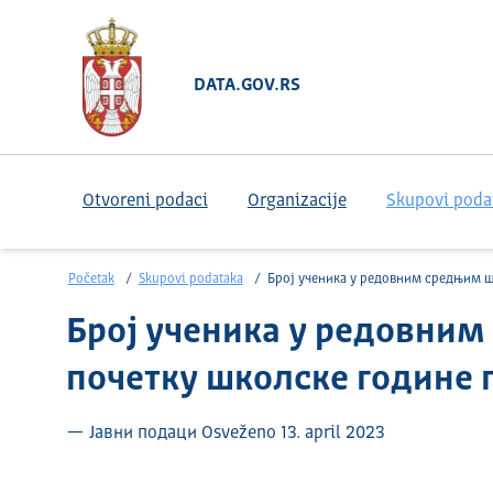
DATA.GOV.RS
Otvoreni podaci
Organizacije
Skupovi poda
Početak
Skupovi podataka
Број ученика у редовним средњим школама на почетку школске године по разредима и пол
Број ученика у редовни
почетку школске године 
— Јавни подаци Osveženo 13. april 2023