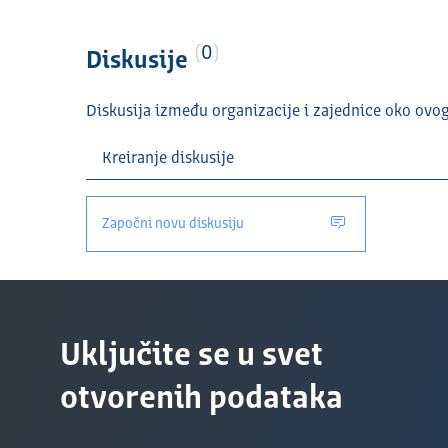
0
Diskusije
Diskusija između organizacije i zajednice oko ovo
Započni novu diskusiju
Uključite se u svet
otvorenih podataka