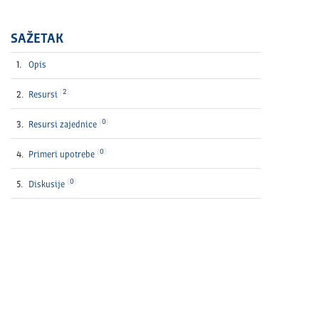
SAŽETAK
Opis
2
Resursi
0
Resursi zajednice
0
Primeri upotrebe
0
Diskusije