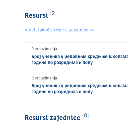
2
Resursi
Videti takođe: resursi zajednice
0 preuzimanja
Број ученика у редовним средњим школама
године по разредима и полу
0 preuzimanja
Број ученика у редовним средњим школама
године по разредима и полу
0
Resursi zajednice