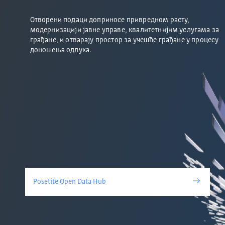
Отворени подаци доприносе привредном расту,
модернизацији јавне управе, квалитетнијим услугама за
грађане, и отварају простор за учешће грађане у процесу
доношења одлука.
Posetite Open Data Hub