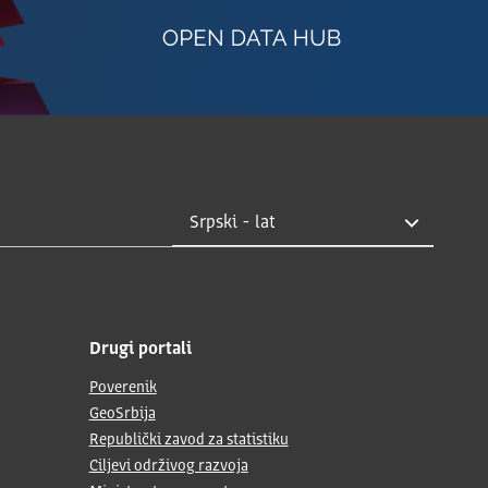
Drugi portali
Poverenik
GeoSrbija
Republički zavod za statistiku
Ciljevi održivog razvoja