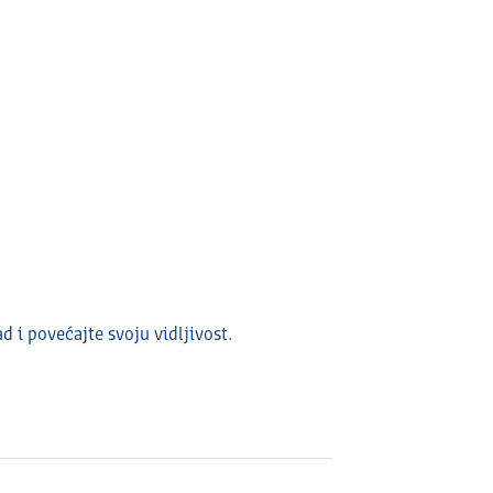
ad i povećajte svoju vidlјivost.