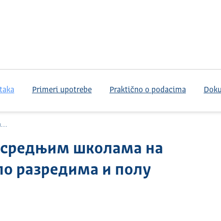
taka
Primeri upotrebe
Praktično o podacima
Dok
у
м средњим школама на
по разредима и полу