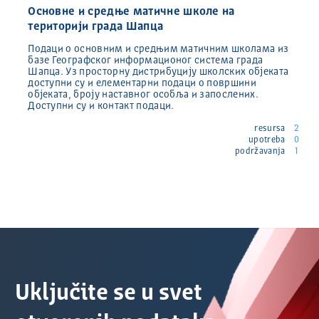
Основне и средње матичне школе на
територији града Шапца
Подаци о основним и средњим матичним школама из
базе Географског информационог система града
Шапца. Уз просторну дистрибуцију школских објеката
доступни су и елементарни подаци о површини
објеката, броју наставног особља и запослених.
Доступни су и контакт подаци.
resursa
2
upotreba
0
podržavanja
1
Uključite se u svet