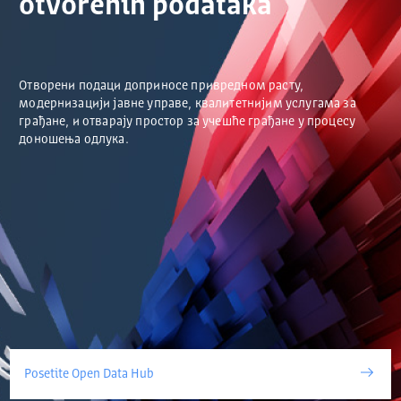
otvorenih podataka
Отворени подаци доприносе привредном расту,
модернизацији јавне управе, квалитетнијим услугама за
грађане, и отварају простор за учешће грађане у процесу
доношења одлука.
Posetite Open Data Hub