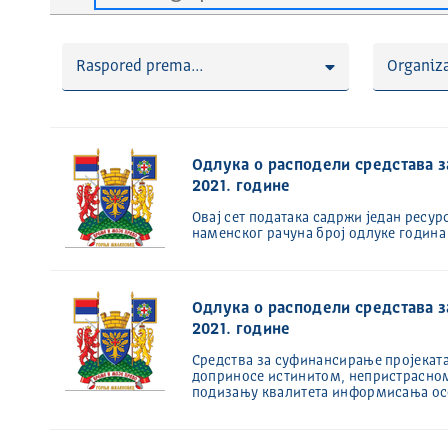
Raspored prema...
Organiza
Одлука о расподели средстава з
2021. године
Овај сет података садржи један ресур
наменског рачуна број одлуке година
Одлука о расподели средстава з
2021. године
Средства за суфинансирање пројеката
доприносе истинитом, непристрасно
подизању квалитета информисања ос