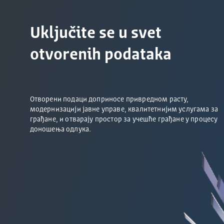
Uključite se u svet
otvorenih podataka
Отворени подаци доприносе привредном расту,
модернизацији јавне управе, квалитетнијим услугама за
грађане, и отварају простор за учешће грађане у процесу
доношења одлука.