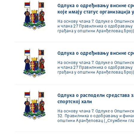
Одлука о одређивању висине ср
које имају статус организација 
На основу члана 7. Одлуке о Општинс
и члана 27 Правилника о одобравању 
грађана у општини Аранђеловац број
Одлука о одређивању висине сре
На основу члана 7. Одлуке о Општинс
и члана 27 Правилника о одобравању 
грађана у општини Аранђеловац број
Одлука о расподели средстава
спортској хали
На основу члана 7. Одлуке о Oпштинс
32. Правилника о одобравању и финан
општини Аранђеловац („Службени гл