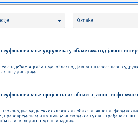
cije
Oznake
а суфинансирање удружења у областима од јавног интер
с са следећим атрибутима: област од јавног интереса назив удруж
 износ у динарима
а суфинансирање пројеката из области јавног информиса
 производње медијских садржаја из области јавног информисања к
м, правовременом и потпуном информисању свих грађана општи
оба са инвалидитетом и припадника …