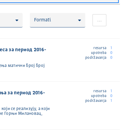
Formati
…
resursa
1
еса за период 2016-
upotreba
0
podržavanja
0
ења матични број број
resursa
1
ња за период 2016-
upotreba
0
podržavanja
1
оји се реализују, а који
не Горњи Милановац,