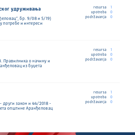
resursa
1
тског удруживања
upotreba
0
podržavanja
0
ловац“, бр. 9/08 и 5/19)
у потребе и интереси
resursa
1
upotreba
0
podržavanja
0
8. Правилника о начину и
анђеловац из буџета
resursa
1
upotreba
0
podržavanja
0
 - други закон и 44/2018 -
уџета општине Аранђеловац