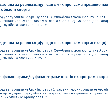
едстава за реализацију годишњих програма предшколски
у области спорта
ком већу општине Аранђеловац („Службени гласник општине Аранђе
и финансирању програма у области спорта којима се задовољавај
(„Службени гласник Општине …
дстава за реализацију годишњих програма организација
ком већу општине Аранђеловац („Службени гласник општине Аранђе
и финансирању програма у области спорта којима се задовољавај
(„Службени гласник Општине …
 за финансирање/суфинансирање посебних програма кор
ком већу општине Аранђеловац (Службени гласник општине Аранђе
сирању програма у области спорта којим се задовољавају потреб
асник општине Аранђеловац“ …