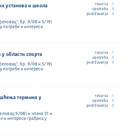
resursa
1
х установа и школа
upotreba
0
podržavanja
0
ловац“, бр. 9/08 и 5/19)
у потребе и интереси
resursa
1
 у области спорта
upotreba
0
podržavanja
0
ловац“, бр. 9/08 и 5/19)
у потребе и интереси
resursa
1
ишћења термина у
upotreba
0
podržavanja
0
ловац 9/08) и члана 31 и
е и интереси грађана у