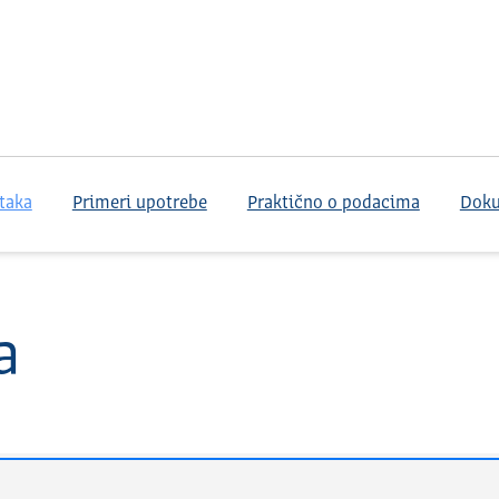
taka
Primeri upotrebe
Praktično o podacima
Dok
a