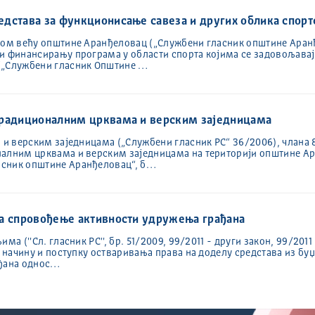
едстава за функционисање савеза и других облика спор
ком већу општине Аранђеловац („Службени гласник општине Аранђе
и финансирању програма у области спорта којима се задовољавај
(„Службени гласник Општине …
традиционалним црквама и верским заједницама
а и верским заједницама („Службени гласник РС“ 36/2006), члана 
налним црквама и верским заједницама на територији општине Ар
асник општине Аранђеловац“, б…
за спровођење активности удружења грађана
а (''Сл. гласник РС'', бр. 51/2009, 99/2011 - други закон, 99/2011
 о начину и поступку остваривања права на доделу средстава из б
ађана однос…