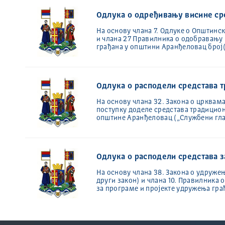
Одлука о одређивању висине ср
На основу члана 7. Одлуке о Општинс
и члана 27 Правилника о одобравању 
грађана у општини Аранђеловац број
Одлука о расподели средстава 
На основу члана 32. Закона о црквам
поступку доделе средстава традицио
општине Аранђеловац („Службени гл
Одлука о расподели средстава 
На основу члана 38. Закона о удружењим
други закон) и члана 10. Правилника
за програме и пројекте удружења гр