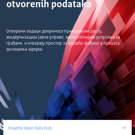
otvorenih podataka
Отворени подаци доприносе привредном расту,
модернизацији јавне управе, квалитетнијим услугама за
грађане, и отварају простор за учешће грађане у процесу
доношења одлука.
Posetite Open Data Hub