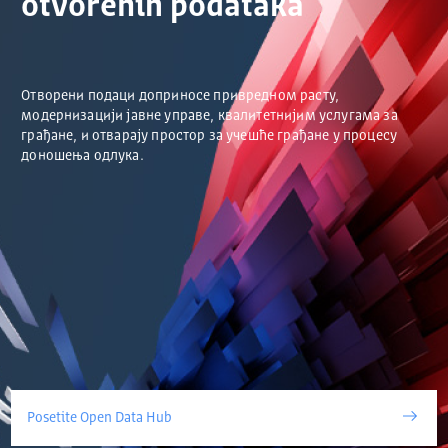
otvorenih podataka
Отворени подаци доприносе привредном расту,
модернизацији јавне управе, квалитетнијим услугама за
грађане, и отварају простор за учешће грађане у процесу
доношења одлука.
Posetite Open Data Hub