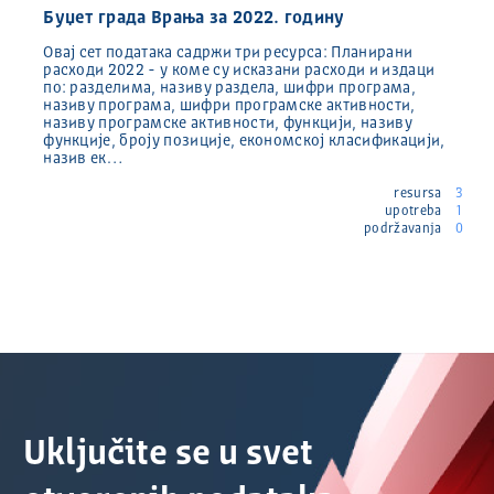
Буџет града Врања за 2022. годину
Овај сет података садржи три ресурса: Планирани
расходи 2022 - у коме су исказани расходи и издаци
по: разделима, називу раздела, шифри програма,
називу програма, шифри програмске активности,
називу програмске активности, функцији, називу
функције, броју позиције, економској класификацији,
назив ек…
resursa
3
upotreba
1
podržavanja
0
Uključite se u svet