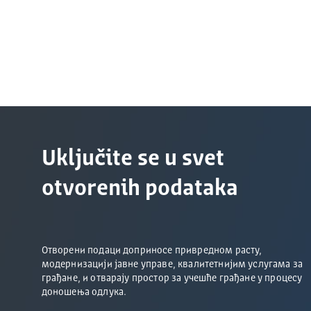
Uključite se u svet
otvorenih podataka
Отворени подаци доприносе привредном расту,
модернизацији јавне управе, квалитетнијим услугама за
грађане, и отварају простор за учешће грађане у процесу
доношења одлука.