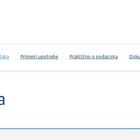
taka
Primeri upotrebe
Praktično o podacima
Dok
a