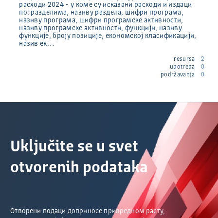
расходи 2024 - у коме су исказани расходи и издаци
по: разделима, називу раздела, шифри програма,
називу програма, шифри програмске активности,
називу програмске активности, функцији, називу
функције, броју позиције, економској класификацији,
назив ек…
resursa
2
upotreba
0
podržavanja
0
Uključite se u svet
otvorenih podataka
Отворени подаци доприносе привредном расту,