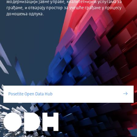
модернизацији јавне управе, квалитетнијим услугама за
грађане, и отварају простор за учешће грађане у процесу
доношења одлука.
Posetite Open Data Hub