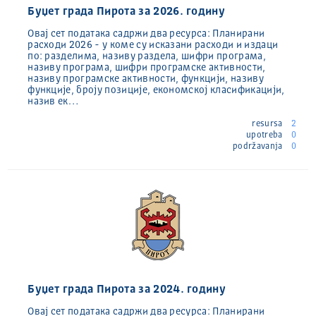
Буџет града Пирота за 2026. годину
Овај сет података садржи два ресурса: Планирани
расходи 2026 - у коме су исказани расходи и издаци
по: разделима, називу раздела, шифри програма,
називу програма, шифри програмске активности,
називу програмске активности, функцији, називу
функције, броју позиције, економској класификацији,
назив ек…
resursa
2
upotreba
0
podržavanja
0
Буџет града Пирота за 2024. годину
Овај сет података садржи два ресурса: Планирани