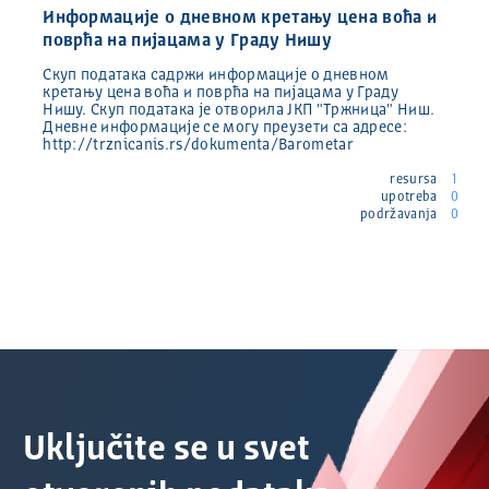
Информације o дневном кретању цена воћа и
поврћа на пијацама у Граду Нишу
Скуп података садржи информације o дневном
кретању цена воћа и поврћа на пијацама у Граду
Нишу. Скуп података је отворила ЈКП "Тржница" Ниш.
Дневне информације се могу преузети са адресе:
http://trznicanis.rs/dokumenta/Barometar
resursa
1
upotreba
0
podržavanja
0
Uključite se u svet