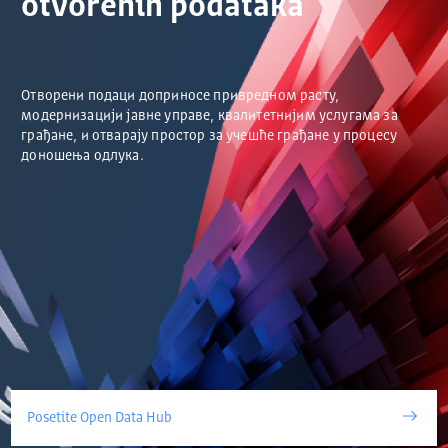
otvorenih podataka
Отворени подаци доприносе привредном расту,
модернизацији јавне управе, квалитетнијим услугама за
грађане, и отварају простор за учешће грађане у процесу
доношења одлука.
Posetite Open Data Hub