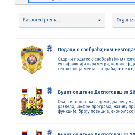
Raspored prema...
Organiza
Подаци о саобраћајним незг
Садржи податке о саобраћајним незг
су најважнији параметри, колоне: јед
геолокација места саобраћајне незгод
Буџет општине Деспотовац за 20
Oвај сет података садржи два ресурса
раздела, шифри програма, називу пр
функције, броју позиције, економско