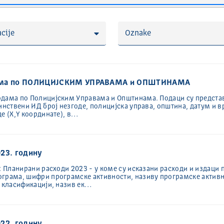
cije
Oznake
одама по ПОЛИЦИЈСКИМ УПРАВАМА и ОПШТИНАМА
одама по Полицијским Управама и Општинама. Подаци су предста
инствени ИД број незгоде, полицијска управа, општина, датум и в
е (X,Y координате), в…
23. годину
: Планирани расходи 2023 - у коме су исказани расходи и издаци 
ограма, шифри програмске активности, називу програмске активн
ј класификацији, назив ек…