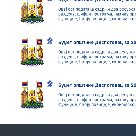
Буџет општине Деспотовац за 20
Oвај сет података садржи два ресурса
раздела, шифри програма, називу пр
функције, броју позиције, економско
Буџет општине Деспотовац за 20
Oвај сет података садржи два ресурса
раздела, шифри програма, називу пр
функције, броју позиције, економско
Буџет општине Деспотовац за 20
Oвај сет података садржи два ресурса
раздела, шифри програма, називу пр
функције, броју позиције, економско