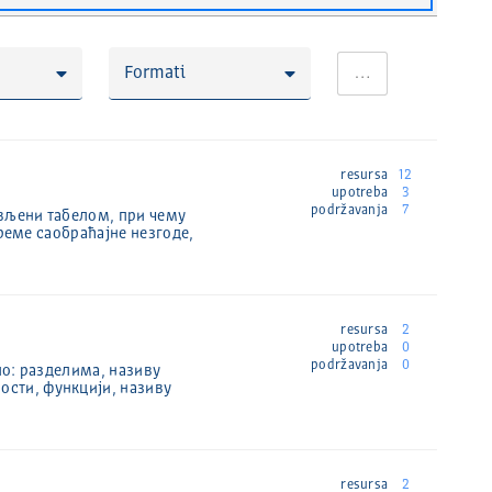
Formati
…
resursa
12
upotreba
3
podržavanja
7
вљени табелом, при чему
реме саобраћајне незгоде,
resursa
2
upotreba
0
podržavanja
0
по: разделима, називу
ости, функцији, називу
resursa
2