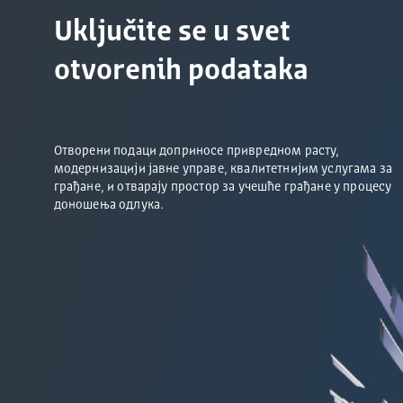
Uključite se u svet
otvorenih podataka
Отворени подаци доприносе привредном расту,
модернизацији јавне управе, квалитетнијим услугама за
грађане, и отварају простор за учешће грађане у процесу
доношења одлука.