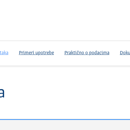
taka
Primeri upotrebe
Praktično o podacima
Dok
a