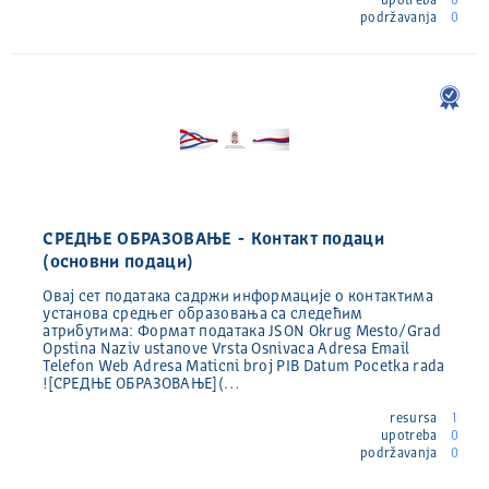
upotreba
0
podržavanja
0
СРЕДЊЕ ОБРАЗОВАЊЕ - Контакт подаци
(основни подаци)
Овај сет података садржи информације о контактима
установа средњег образовања са следећим
атрибутима: Формат података JSON Okrug Mesto/Grad
Opstina Naziv ustanove Vrsta Osnivaca Adresa Email
Telefon Web Adresa Maticni broj PIB Datum Pocetka rada
![СРЕДЊЕ ОБРАЗОВАЊЕ](…
resursa
1
upotreba
0
podržavanja
0