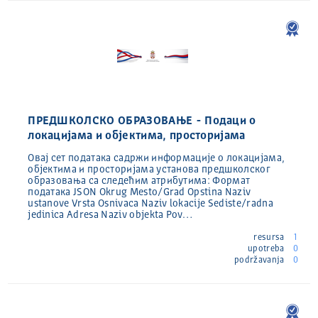
ПРЕДШКОЛСКО ОБРАЗОВАЊЕ - Подаци о
локацијама и објектима, просторијама
Овај сет података садржи информације о локацијама,
објектима и просторијама установа предшколског
образовања са следећим атрибутима: Формат
података JSON Okrug Mesto/Grad Opstina Naziv
ustanove Vrsta Osnivaca Naziv lokacije Sediste/radna
jedinica Adresa Naziv objekta Pov…
resursa
1
upotreba
0
podržavanja
0