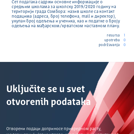
Сет података садржи основне информације о
средњим школама за школску 2019/2020 годину на
територији града Сомбора: назив школе са контакт
подацима (адреса, број телефона, mail и директор),
укупан број одељења и ученика, као и податке о броју
одељења на мађарском/хрватском наставном плану.
resursa
1
upotreba
0
podržavanja
0
Uključite se u svet
otvorenih podataka
Отворени подаци доприносе привредном расту,