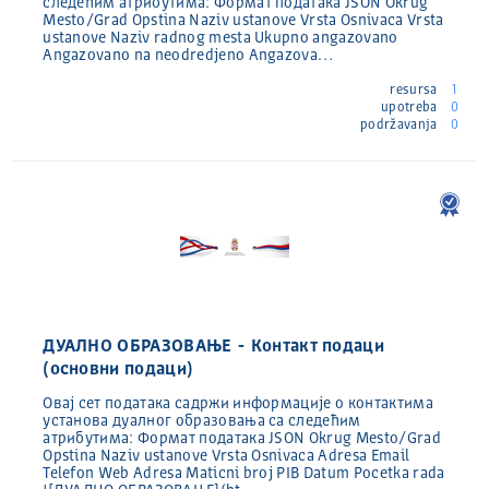
следећим атрибутима: Формат података JSON Okrug
Mesto/Grad Opstina Naziv ustanove Vrsta Osnivaca Vrsta
ustanove Naziv radnog mesta Ukupno angazovano
Angazovano na neodredjeno Angazova…
resursa
1
upotreba
0
podržavanja
0
ДУАЛНО ОБРАЗОВАЊЕ - Контакт подаци
(основни подаци)
Овај сет података садржи информације о контактима
установа дуалног образовања са следећим
атрибутима: Формат података JSON Okrug Mesto/Grad
Opstina Naziv ustanove Vrsta Osnivaca Adresa Email
Telefon Web Adresa Maticni broj PIB Datum Pocetka rada