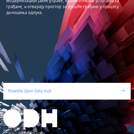
модернизацији јавне управе, квалитетнијим услугама за
грађане, и отварају простор за учешће грађане у процесу
доношења одлука.
Posetite Open Data Hub