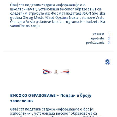
Овај сет података садржи информације о о
школаринама у установама високог образовања са
следећим атрибутима: Формат података JSON Skolska
godina Okrug Mesto/Grad Opstina Naziv ustanove Vrsta
Osnivaca Vrsta ustanove Naziv programa Na budzetu Na
samofinansiranju
resursa
1
upotreba
0
podržavanja
0
ВИСОКО ОБРАЗОВАЊЕ - Подаци о броју
запослених
Овај сет података садржи информације о броју
запослених у установама високог образовања са