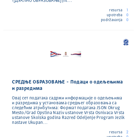
![ДУАЛНО ОБРАЗОВАЊЕ](ht…
resursa
1
upotreba
0
podržavanja
0
СРЕДЊЕ ОБРАЗОВАЊЕ - Подаци о одељењима
и разредима
Овај сет података садржи информације о одељењима
и разредима у установама средњег образовања са
следећим атрибутима: Формат података JSON Okrug
Mesto/Grad Opstina Naziv ustanove Vrsta Osnivaca Vrsta
ustanove Skolska godina Razred Odeljenje Program Jezik
nastave Ukupan…
resursa
2