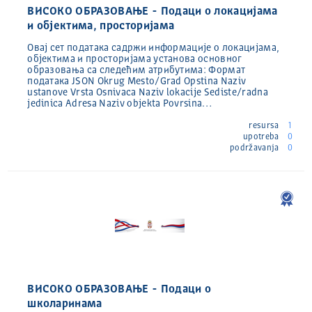
ВИСОКО ОБРАЗОВАЊЕ - Подаци о локацијама
и објектима, просторијама
Овај сет података садржи информације о локацијама,
објектима и просторијама установа основног
образовања са следећим атрибутима: Формат
података JSON Okrug Mesto/Grad Opstina Naziv
ustanove Vrsta Osnivaca Naziv lokacije Sediste/radna
jedinica Adresa Naziv objekta Povrsina…
resursa
1
upotreba
0
podržavanja
0
ВИСОКО ОБРАЗОВАЊЕ - Подаци о
школаринама