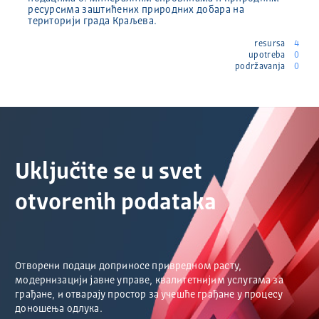
ресурсима заштићених природних добара на
територији града Краљева.
resursa
4
upotreba
0
podržavanja
0
Uključite se u svet
otvorenih podataka
Отворени подаци доприносе привредном расту,
модернизацији јавне управе, квалитетнијим услугама за
грађане, и отварају простор за учешће грађане у процесу
доношења одлука.