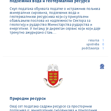
подземних вода и геотермалних ресурса
Скуп података обухвата податке о истражним пољима
минералних сировина, подземних вода и
геотермалнихм ресурсима који су прикупљени
обављањем послова из надлежности Сектора за
геологију и рударство Министарства рударства и
енергетике. У питању је директан сервис који који даје
тренутно ажурирано стањ…
resursa
1
upotreba
0
podržavanja
1
Природни ресурси
Овај сет података садржи ресурсе са просторним
подацима о: минералним сировинама и природним