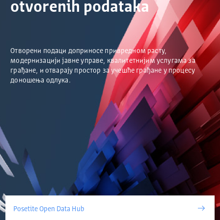
otvorenih podataka
Отворени подаци доприносе привредном расту,
модернизацији јавне управе, квалитетнијим услугама за
грађане, и отварају простор за учешће грађане у процесу
доношења одлука.
Posetite Open Data Hub