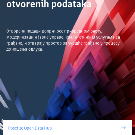
otvorenih podataka
Отворени подаци доприносе привредном расту,
модернизацији јавне управе, квалитетнијим услугама за
грађане, и отварају простор за учешће грађане у процесу
доношења одлука.
Posetite Open Data Hub