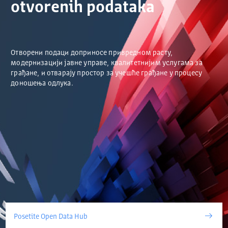
otvorenih podataka
Отворени подаци доприносе привредном расту,
модернизацији јавне управе, квалитетнијим услугама за
грађане, и отварају простор за учешће грађане у процесу
доношења одлука.
Posetite Open Data Hub