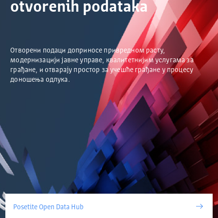
otvorenih podataka
Отворени подаци доприносе привредном расту,
модернизацији јавне управе, квалитетнијим услугама за
грађане, и отварају простор за учешће грађане у процесу
доношења одлука.
Posetite Open Data Hub