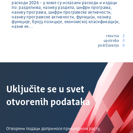
расходи 2026 - у коме су исказани расходи и издаци
по: разделима, називу раздела, шифри програма,
називу програма, шифри програмске активности,
називу програмске активности, функцији, називу
функције, броју позиције, економској класификацији,
назив ек…
resursa
2
upotreba
0
podržavanja
0
Uključite se u svet
otvorenih podataka
Отворени подаци доприносе привредном расту,