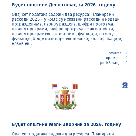
Буџет општине Деспотовац за 2026. годину
Oвај сет података садржи два ресурса: Планирани
расходи 2026 - у коме су исказани расходи и издаци
по: разделима, називу раздела, шифри програма,
називу програма, шифри програмске активности,
називу програмске активности, функцији, називу
функције, броју позиције, економској класификацији,
назив ек…
resursa
2
upotreba
0
podržavanja
0
Буџет општине Мали Зворник за 2026. годину
Овај сет података садржи два ресурса: Планирани