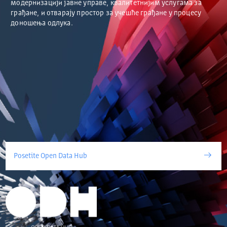
модернизацији јавне управе, квалитетнијим услугама за
грађане, и отварају простор за учешће грађане у процесу
доношења одлука.
Posetite Open Data Hub