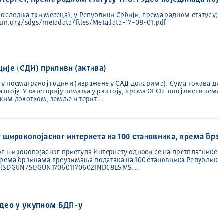
тернет, према радном статусу 17.8.1 Удео појединаца ко
последња три месеца), у Републици Србији, према радном статусу
.un.org/sdgs/metadata/files/Metadata-17-08-01.pdf
ције (СДИ) приливи (aктива)
) у посматраној години (израженe у САД доларима). Сума токова д
звоју. У категорију земаља у развоју, према OECD-овој листи зе
нижим дохотком, земље и терит…
ог широкопојасног интернета на 100 становника, према б
ог широкопојасног приступа Интернету односи се на претплатнике 
према брзинама преузимања података на 100 становника Републик
/HtmlSDGUN/SDGUN170601170602IND08ESMS…
 удео у укупном БДП-у