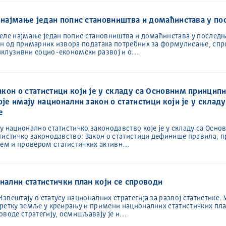
е најмање један попис становништва и домаћинстава у по
еле најмање један попис становништва и домаћинстава у последњ
ан од примарних извора података потребних за формулисање, сп
нклузивни социо-економски развој и о…
кон о статистици који је у складу са Основним принцип
оје имају национални закон о статистици који је у склад
е
у национално статистичко законодавство које је у складу са Ос
тистичко законодавство: Закон о статистици дефинише правила, пр
ем и провером статистичких активн…
онални статистички план који се спроводи
вештају о статусу националних стратегија за развој статистике. 
претку земље у креирању и примени националних статистичких пл
оводе стратегију, осмишљавају је и…