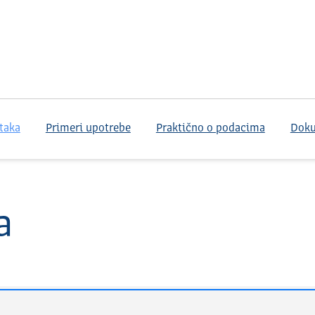
taka
Primeri upotrebe
Praktično o podacima
Dok
a