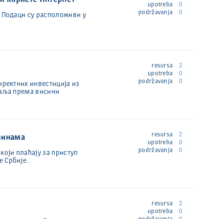
ји користе Интернет
upotreba
0
podržavanja
0
; Подаци су расположиви у
resursa
2
upotreba
0
podržavanja
0
иректних инвестиција из
маља према висини
resursa
2
рзинама
upotreba
0
podržavanja
0
који плаћају за приступ
е Србије.
resursa
2
upotreba
0