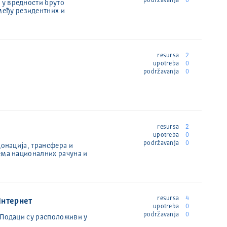
podržavanja
0
 у вредности бруто
међу резидентних и
resursa
2
upotreba
0
podržavanja
0
resursa
2
upotreba
0
podržavanja
0
донација, трансфера и
ема националних рачуна и
resursa
4
Интернет
upotreba
0
podržavanja
0
 Подаци су расположиви у