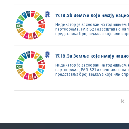
17.18.3b Земље које имају нацио
Индикатор је заснован на годишњем Из
партнерима, PARIS21 извештава о на
представља број земаља које или спр
17.18.3a Земље које имају наци
Индикатор је заснован на годишњем Из
партнерима, PARIS21 извештава о на
представља број земаља које или спр