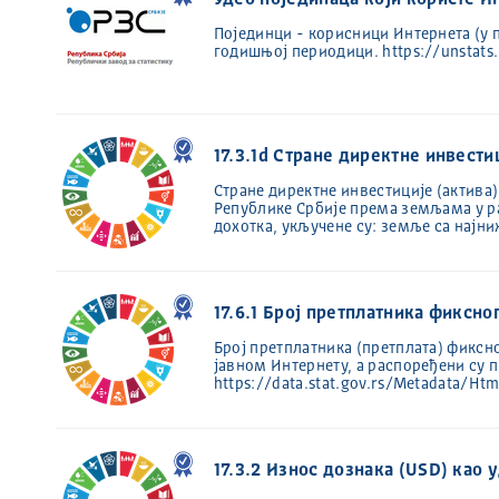
Удео појединаца који користе Ин
Појединци - корисници Интернета (у 
годишњој периодици. https://unstats
17.3.1d Стране директне инвести
Стране директне инвестиције (актива
Републике Србије према земљама у ра
дохотка, укључене су: земље са нај
17.6.1 Број претплатника фиксн
Број претплатника (претплата) фиксн
јавном Интернету, а распоређени су 
https://data.stat.gov.rs/Metadata
17.3.2 Износ дознака (USD) као