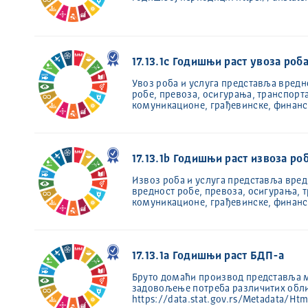
17.13.1c Годишњи раст увоза роба
Увоз роба и услуга представља вредно
робе, превоза, осигурања, транспорта
комуникационе, грађевинске, финан
17.13.1b Годишњи раст извоза ро
Извоз роба и услуга представља вредн
вредност робе, превоза, осигурања, т
комуникационе, грађевинске, финан
17.13.1a Годишњи раст БДП-а
Бруто домаћи производ представља м
задовољење потреба различитих обл
https://data.stat.gov.rs/Metadata/