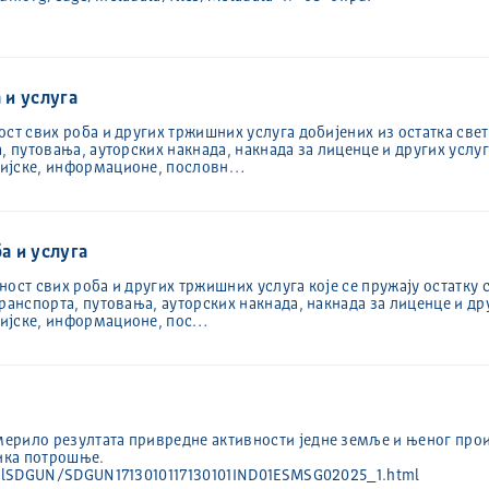
 и услуга
ст свих роба и других тржишних услуга добијених из остатка свет
, путовања, ауторских накнада, накнада за лиценце и других услуг
сијске, информационе, пословн…
ба и услуга
ост свих роба и других тржишних услуга које се пружају остатку с
ранспорта, путовања, ауторских накнада, накнада за лиценце и дру
сијске, информационе, пос…
ерило резултата привредне активности једне земље и њеног прои
ика потрошње.
HtmlSDGUN/SDGUN1713010117130101IND01ESMSG02025_1.html