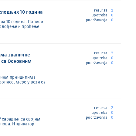
resursa
2
следњих 10 година
upotreba
0
podržavanja
0
их 10 година. Пописи
ровођење и праћење
resursa
2
има званичне
upotreba
0
у са Основним
podržavanja
0
новним принципима
описе, мере у вези са
resursa
2
upotreba
0
podržavanja
0
У сарадњи са својим
анова. Индикатор