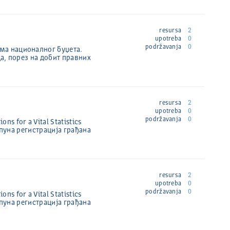
resursa
2
upotreba
0
podržavanja
0
ма националног буџета.
ца, порез на добит правних
resursa
2
upotreba
0
podržavanja
0
 for a Vital Statistics
тпуна регистрација грађана
resursa
2
upotreba
0
podržavanja
0
 for a Vital Statistics
тпуна регистрација грађана