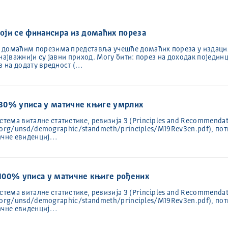
који се финансира из домаћих пореза
 домаћим порезима представља учешће домаћих пореза у издаци
најважнији су јавни приход. Могу бити: порез на доходак поједин
з на додату вредност (…
е 80% уписа у матичне књиге умрлих
ма виталне статистике, ревизија 3 (Principles and Recommendations
un.org/unsd/demographic/standmeth/principles/M19Rev3en.pdf), по
тичне евиденциј…
е 100% уписа у матичне књиге рођених
ма виталне статистике, ревизија 3 (Principles and Recommendations
un.org/unsd/demographic/standmeth/principles/M19Rev3en.pdf), по
тичне евиденциј…