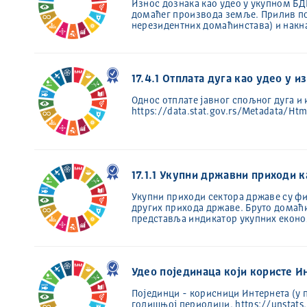
Износ дознака као удео у укупном Б
домаћег производа земље. Прилив по
нерезидентних домаћинстава) и накна
17.4.1 Отплата дуга као удео у и
Однос отплате јавног спољног дуга и 
https://data.stat.gov.rs/Metadata/
17.1.1 Укупни државни приходи 
Укупни приходи сектора државе су фи
других прихода државе. Бруто домаћи
представља индикатор укупних екон
Удео појединаца који користе Ин
Појединци - корисници Интернета (у 
годишњој периодици. https://unstats