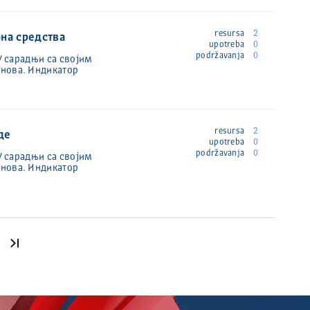
resursa
2
бна средства
upotreba
0
podržavanja
0
У сарадњи са својим
анова. Индикатор
resursa
2
де
upotreba
0
podržavanja
0
У сарадњи са својим
анова. Индикатор
Poslednja stranica