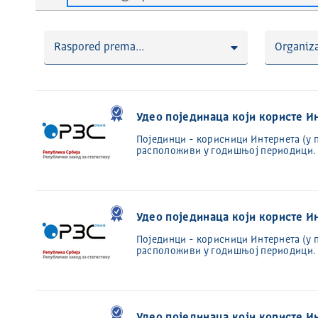
Raspored prema...
Organiza
Удео појединаца који користе И
Појединци - корисници Интернета (у 
расположиви у годишњој периодици. h
Удео појединаца који користе И
Појединци - корисници Интернета (у 
расположиви у годишњој периодици. h