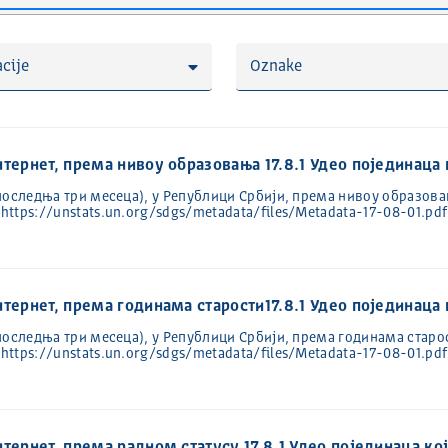
cije
Oznake
нтернет, према нивоу образовања 17.8.1 Удео појединаца 
последња три месеца), у Републици Србији, према нивоу образова
ttps://unstats.un.org/sdgs/metadata/files/Metadata-17-08-01.pdf
нтернет, према годинама старости17.8.1 Удео појединаца 
последња три месеца), у Републици Србији, према годинама старо
ttps://unstats.un.org/sdgs/metadata/files/Metadata-17-08-01.pdf