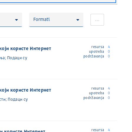
Formati
…
resursa
4
који користе Интернет
upotreba
0
podržavanja
0
ња; Подаци су
resursa
4
који користе Интернет
upotreba
0
podržavanja
0
сти; Подаци су
resursa
4