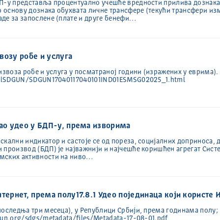
ДП-у представља процентуално учешће вредности прилива дознака
 основу дознака обухвата личне трансфере (текући трансфери из
де за запослене (плате и друге бенефи…
звозу робе и услуга
извоза робе и услуга у посматраној години (изражених у еврима).
HtmlSDGUN/SDGUN17040117040101IND01ESMSG02025_1.html
као удео у БДП-у, према изворима
скални индикатор и састоје се од пореза, социјалних доприноса, 
 производ (БДП) је најважнији и најчешће коришћен агрегат Сист
омских активности на ниво…
тернет, према полу17.8.1 Удео појединаца који користе 
последња три месеца), у Републици Србији, према годинама полу;
.un.org/sdgs/metadata/files/Metadata-17-08-01.pdf