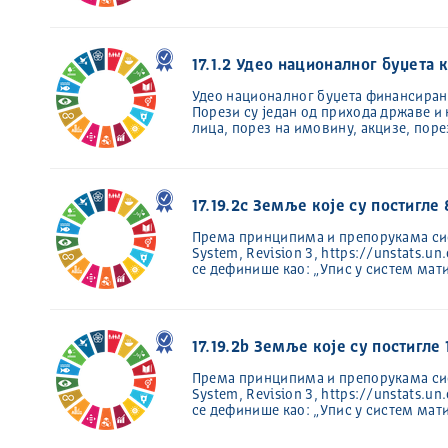
17.1.2 Удео националног буџета 
Удео националног буџета финансиран
Порези су један од прихода државе и 
лица, порез на имовину, акцизе, поре
17.19.2c Земље које су постигл
Према принципима и препорукама систе
System, Revision 3, https://unstats.
се дефинише као: „Упис у систем ма
17.19.2b Земље које су постигл
Према принципима и препорукама систе
System, Revision 3, https://unstats.
се дефинише као: „Упис у систем ма