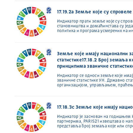
17.19.2a Земље које су спровел
Индикатор прати земље које су спров
становништва и домаћинстава су јед
политика и програма усмерених на и
Земље које имају национални за
статистике17.18.2 Број земаља к
принципима званичне статистик
Индикатор се односи земље које имај
званичне статистике УН. Државно ста
организацијом, управљањем, праћењ
17.18.3c Земље које имају наци
Индикатор је заснован на годишњем Из
партнерима, PARIS21 извештава о на
представља број земаља које или спр