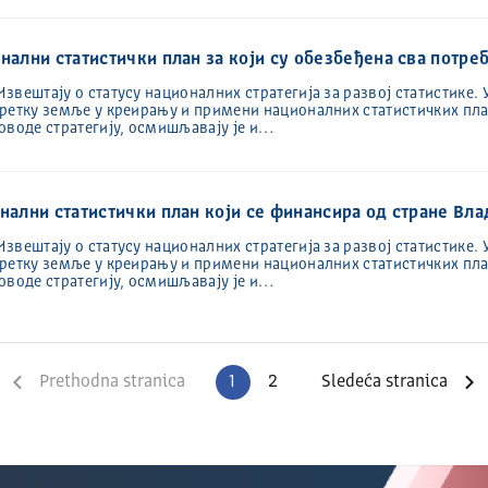
нални статистички план за који су обезбеђена сва потре
вештају о статусу националних стратегија за развој статистике. 
претку земље у креирању и примени националних статистичких пл
оводе стратегију, осмишљавају је и…
онални статистички план који се финансира од стране Вла
вештају о статусу националних стратегија за развој статистике. 
претку земље у креирању и примени националних статистичких пл
оводе стратегију, осмишљавају је и…
Prva stranica
Prethodna stranica
1
2
Sledeća stranica