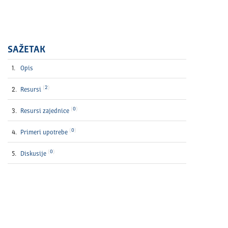
SAŽETAK
Opis
2
Resursi
0
Resursi zajednice
0
Primeri upotrebe
0
Diskusije