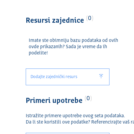
0
Resursi zajednice
Imate ste obimniju bazu podataka od ovih
ovde prikazanih? Sada je vreme da ih
podelite!
Dodajte zajednički resurs
0
Primeri upotrebe
Istražite primere upotrebe ovog seta podataka.
Da li ste koristili ove podatke? Referencirajte vaš r