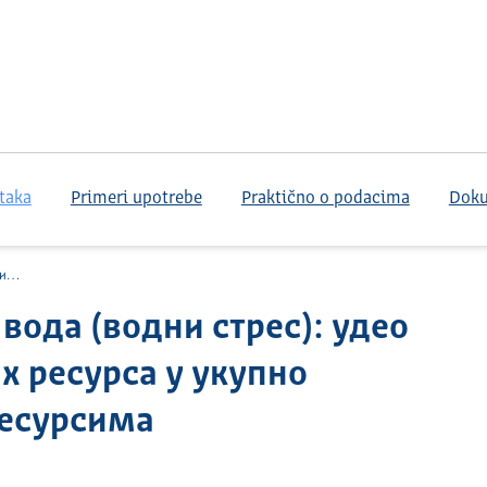
taka
Primeri upotrebe
Praktično o podacima
Dok
сима
 вода (водни стрес): удео
х ресурса у укупно
есурсима