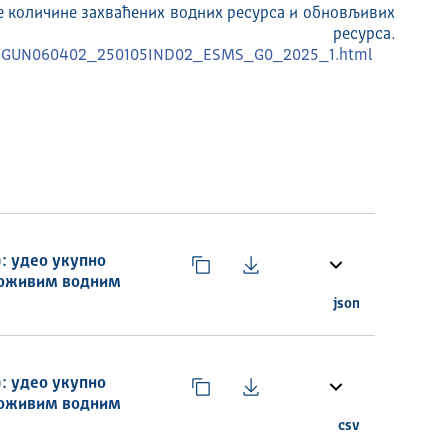
е количине захваћених водних ресурса и обновљивих
ресурса.
N/SDGUN060402_250105IND02_ESMS_G0_2025_1.html
): удео укупно
оложивим водним
json
): удео укупно
оложивим водним
csv