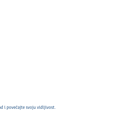
ad i povećajte svoju vidlјivost.