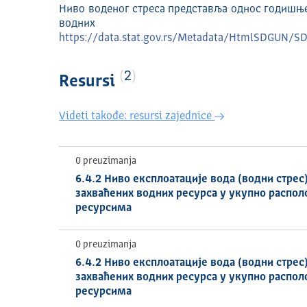
Ниво воденог стреса представља однос годишњ
водних 
https://data.stat.gov.rs/Metadata/HtmlSDGU
2
Resursi
Videti takođe: resursi zajednice
0 preuzimanja
6.4.2 Ниво експлоатације вода (водни стрес
захваћених водних ресурса у укупно расп
ресурсима
0 preuzimanja
6.4.2 Ниво експлоатације вода (водни стрес
захваћених водних ресурса у укупно расп
ресурсима