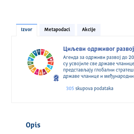
Izvor
Metapodaci
Akcije
Циљеви одрживог развоја
Агенда за одрживи развој до 20
су усвојиле све државе чланице
представљају глобални стратеш
државе чланице и међународни
305
skupova podataka
Opis