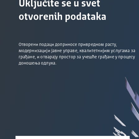
Uključite se u svet
otvorenih podataka
Отворени подаци доприносе привредном расту,
модернизацији јавне управе, квалитетнијим услугама за
грађане, и отварају простор за учешће грађане у процесу
доношења одлука.